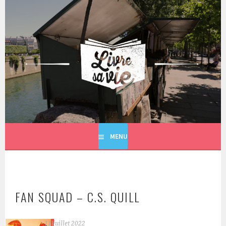
Aller
au
contenu
principal
LIVRE SA VIE
MENU
FAN SQUAD – C.S. QUILL
11 juillet 2022