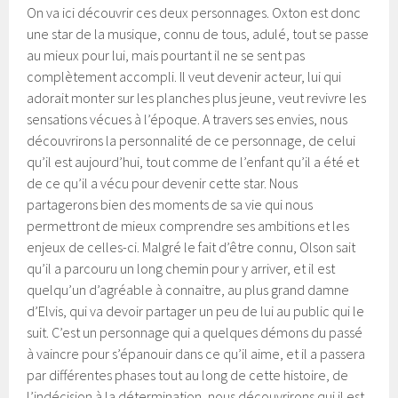
On va ici découvrir ces deux personnages. Oxton est donc
une star de la musique, connu de tous, adulé, tout se passe
au mieux pour lui, mais pourtant il ne se sent pas
complètement accompli. Il veut devenir acteur, lui qui
adorait monter sur les planches plus jeune, veut revivre les
sensations vécues à l’époque. A travers ses envies, nous
découvrirons la personnalité de ce personnage, de celui
qu’il est aujourd’hui, tout comme de l’enfant qu’il a été et
de ce qu’il a vécu pour devenir cette star. Nous
partagerons bien des moments de sa vie qui nous
permettront de mieux comprendre ses ambitions et les
enjeux de celles-ci. Malgré le fait d’être connu, Olson sait
qu’il a parcouru un long chemin pour y arriver, et il est
quelqu’un d’agréable à connaitre, au plus grand damne
d’Elvis, qui va devoir partager un peu de lui au public qui le
suit. C’est un personnage qui a quelques démons du passé
à vaincre pour s’épanouir dans ce qu’il aime, et il a passera
par différentes phases tout au long de cette histoire, de
l’indécision à la détermination, nous découvrirons qui il est.