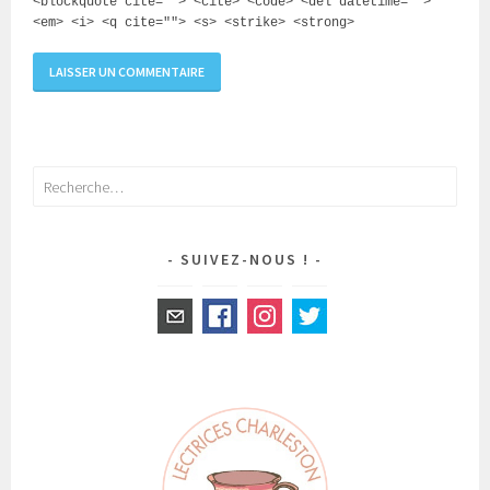
<blockquote cite=""> <cite> <code> <del datetime="">
<em> <i> <q cite=""> <s> <strike> <strong>
Rechercher :
SUIVEZ-NOUS !