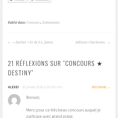
Publié dans:
Concours
,
Evénements
« Darker » #2 de E.L. James
Editions Charleston
NAVIGATION
DES
ARTICLES
21 RÉFLEXIONS SUR “
CONCOURS ★
DESTINY
”
ALEXEI
10 janvier 2018 à 19 h 02 min
RÉPONDRE
Bonsoir,
Merci pour ce très beau concours auquel je
participe avec grand plaisir,