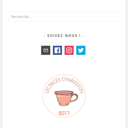
NAVIGATION
DES
ARTICLES
Rechercher :
SUIVEZ-NOUS !