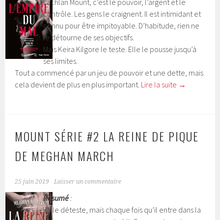
Lachlan Mount, c’est le pouvoir, l’argent et le
contrôle. Les gens le craignent. Il est intimidant et
connu pour être impitoyable. D’habitude, rien ne
le détourne de ses objectifs.
Mais Keira Kilgore le teste. Elle le pousse jusqu’à
ses limites.
Tout a commencé par un jeu de pouvoir et une dette, mais
cela devient de plus en plus important.
Lire la suite
→
MOUNT SÉRIE #2 LA REINE DE PIQUE
DE MEGHAN MARCH
25 juin 2019
Laisser un commentaire
Résumé
:
Je le déteste, mais chaque fois qu’il entre dans la