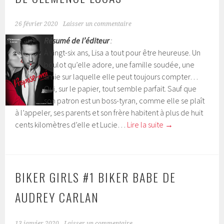
26 février 2020
Laisser un commentaire
Résumé de l’éditeur
:
À vingt-six ans, Lisa a tout pour être heureuse. Un
boulot qu’elle adore, une famille soudée, une
amie sur laquelle elle peut toujours compter…
Oui, sur le papier, tout semble parfait. Sauf que
son patron est un boss-tyran, comme elle se plaît
à l’appeler, ses parents et son frère habitent à plus de huit
cents kilomètres d’elle et Lucie…
Lire la suite
→
BIKER GIRLS #1 BIKER BABE DE
AUDREY CARLAN
13 janvier 2020
Laisser un commentaire