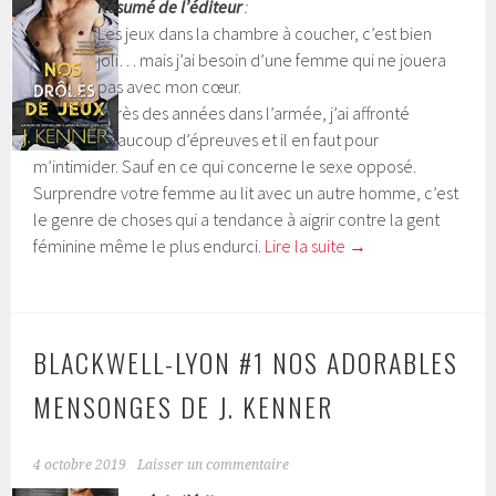
Résumé de l’éditeur
:
Les jeux dans la chambre à coucher, c’est bien
joli… mais j’ai besoin d’une femme qui ne jouera
pas avec mon cœur.
Après des années dans l’armée, j’ai affronté
beaucoup d’épreuves et il en faut pour
m’intimider. Sauf en ce qui concerne le sexe opposé.
Surprendre votre femme au lit avec un autre homme, c’est
le genre de choses qui a tendance à aigrir contre la gent
féminine même le plus endurci.
Lire la suite
→
BLACKWELL-LYON #1 NOS ADORABLES
MENSONGES DE J. KENNER
4 octobre 2019
Laisser un commentaire