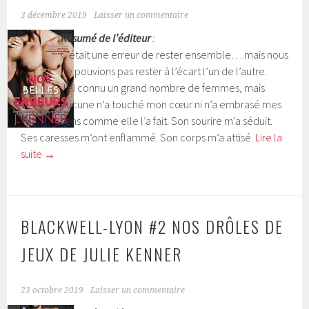
3 décembre 2019
Laisser un commentaire
Résumé de l’éditeur
:
C’était une erreur de rester ensemble… mais nous
ne pouvions pas rester à l’écart l’un de l’autre.
J’ai connu un grand nombre de femmes, mais
aucune n’a touché mon cœur ni n’a embrasé mes
sens comme elle l’a fait. Son sourire m’a séduit.
Ses caresses m’ont enflammé. Son corps m’a attisé.
Lire la
suite
→
BLACKWELL-LYON #2 NOS DRÔLES DE
JEUX DE JULIE KENNER
23 octobre 2019
Laisser un commentaire