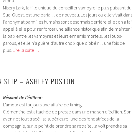
alpha.
Misery Lark, la fille unique du conseiller vampyre le plus puissant du
Sud-Ouest, est une paria… de nouveau. Les jours où elle vivait dan
l’anonymat parmi les humains sont désormais derrière elle : on a fai
appel à elle pour renforcer une alliance historique afin de mainteni
la paix entre les vampyres et leurs ennemis mortels, les loups-
garous, et elle n’a guère d’autre choix que d’obéir… une fois de
plus.
Lire la suite
→
R SLIP – ASHLEY POSTON
Résumé de l’éditeur
:
L’amour est toujours une affaire de timing…
Clémentine est attachée de presse dans une maison d’édition. Son
avenir et tout tracé : sa supérieure, une des fondatrices de la
compagnie, sur le point de prendre sa retraite, la voit prendre sa