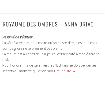
E ROYAUME DES OMBRES – ANNA BRIAC
Résumé de l’éditeur
:
La vérité a éclaté, et le moins qu’on puisse dire, c’est que mes
compagnons ne le prennent pas bien…
La meute est au bord de la rupture, et l’hostilité à mon égard se
ravive.
Pour honorer ma dette envers les Nychtans, je dois percer les
secrets du monstre qui vit en moi.
Lire la suite
→