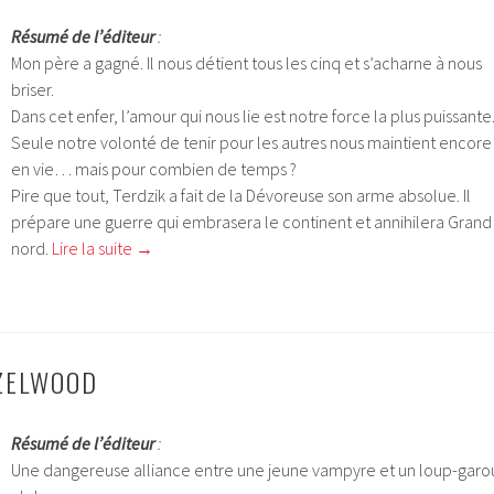
Résumé de l’éditeur
:
Mon père a gagné. Il nous détient tous les cinq et s’acharne à nous
briser.
Dans cet enfer, l’amour qui nous lie est notre force la plus puissante
Seule notre volonté de tenir pour les autres nous maintient encore
en vie… mais pour combien de temps ?
Pire que tout, Terdzik a fait de la Dévoreuse son arme absolue. Il
prépare une guerre qui embrasera le continent et annihilera Grand
nord.
Lire la suite
→
AZELWOOD
Résumé de l’éditeur
:
Une dangereuse alliance entre une jeune vampyre et un loup-garo