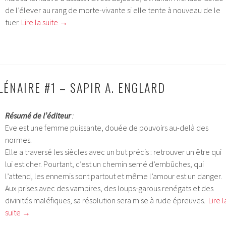
de l’élever au rang de morte-vivante si elle tente à nouveau de le
tuer.
Lire la suite
→
LÉNAIRE #1 – SAPIR A. ENGLARD
Résumé de l’éditeur
:
Eve est une femme puissante, douée de pouvoirs au-delà des
normes.
Elle a traversé les siècles avec un but précis : retrouver un être qui
lui est cher. Pourtant, c’est un chemin semé d’embûches, qui
l’attend, les ennemis sont partout et même l’amour est un danger.
Aux prises avec des vampires, des loups-garous renégats et des
divinités maléfiques, sa résolution sera mise à rude épreuves.
Lire l
suite
→