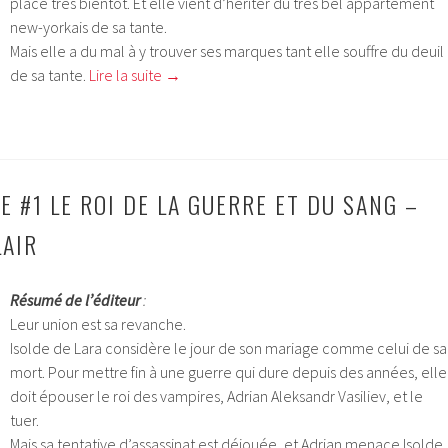
place très bientôt. Et elle vient d’hériter du très bel appartement
new-yorkais de sa tante.
Mais elle a du mal à y trouver ses marques tant elle souffre du deuil
de sa tante.
Lire la suite
→
E #1 LE ROI DE LA GUERRE ET DU SANG –
LAIR
Résumé de l’éditeur
:
Leur union est sa revanche.
Isolde de Lara considère le jour de son mariage comme celui de sa
mort. Pour mettre fin à une guerre qui dure depuis des années, elle
doit épouser le roi des vampires, Adrian Aleksandr Vasiliev, et le
tuer.
Mais sa tentative d’assassinat est déjouée, et Adrian menace Isolde