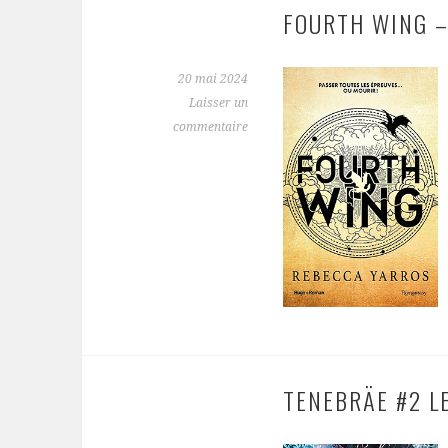
FOURTH WING –
20 mai 2024
Laisser un
commentaire
TENEBRÄE #2 L