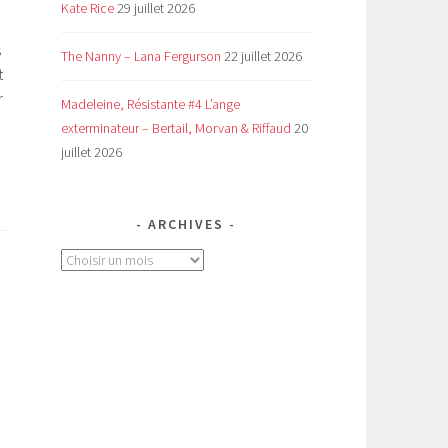
Kate Rice
29 juillet 2026
s
The Nanny – Lana Fergurson
22 juillet 2026
t
r
Madeleine, Résistante #4 L’ange
exterminateur – Bertail, Morvan & Riffaud
20
juillet 2026
ARCHIVES
Archives