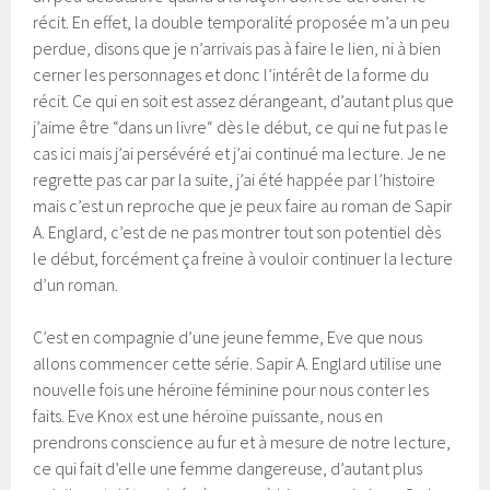
récit. En effet, la double temporalité proposée m’a un peu
perdue, disons que je n’arrivais pas à faire le lien, ni à bien
cerner les personnages et donc l’intérêt de la forme du
récit. Ce qui en soit est assez dérangeant, d’autant plus que
j’aime être “dans un livre“ dès le début, ce qui ne fut pas le
cas ici mais j’ai persévéré et j’ai continué ma lecture. Je ne
regrette pas car par la suite, j’ai été happée par l’histoire
mais c’est un reproche que je peux faire au roman de Sapir
A. Englard, c’est de ne pas montrer tout son potentiel dès
le début, forcément ça freine à vouloir continuer la lecture
d’un roman.
C’est en compagnie d’une jeune femme, Eve que nous
allons commencer cette série. Sapir A. Englard utilise une
nouvelle fois une héroïne féminine pour nous conter les
faits. Eve Knox est une héroïne puissante, nous en
prendrons conscience au fur et à mesure de notre lecture,
ce qui fait d’elle une femme dangereuse, d’autant plus