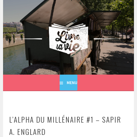
Aller
au
contenu
principal
LIVRE SA VIE
MENU
L’ALPHA DU MILLÉNAIRE #1 – SAPIR
A. ENGLARD