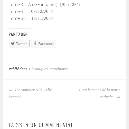
Tome 3 : L’Âme Fantôme (11/09/2024)
Tome 4 : … 09/10/2024
Tome 5 : … 13/11/2024
PARTAGER :
Twitter
Facebook
Publié dans:
Chroniques
,
Imaginaire
The Summer Girl – Elle
C’est le temps de la pause
NAVIGATION
Kennedy
estivale !
DES
ARTICLES
LAISSER UN COMMENTAIRE