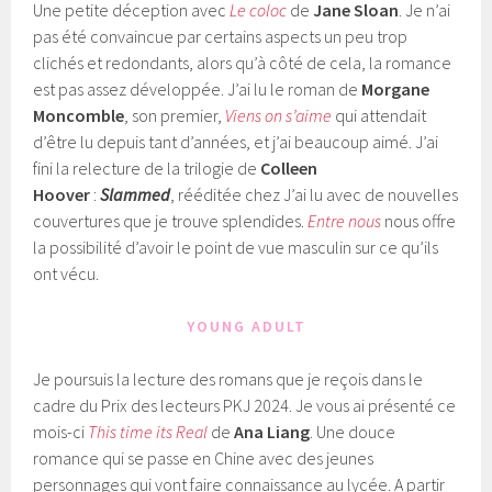
Une petite déception avec
Le coloc
de
Jane Sloan
. Je n’ai
pas été convaincue par certains aspects un peu trop
clichés et redondants, alors qu’à côté de cela, la romance
est pas assez développée. J’ai lu le roman de
Morgane
Moncomble
, son premier,
Viens on s’aime
qui attendait
d’être lu depuis tant d’années, et j’ai beaucoup aimé. J’ai
fini la relecture de la trilogie de
Colleen
Hoover
:
Slammed
, rééditée chez J’ai lu avec de nouvelles
couvertures que je trouve splendides.
Entre nous
nous offre
la possibilité d’avoir le point de vue masculin sur ce qu’ils
ont vécu.
YOUNG ADULT
Je poursuis la lecture des romans que je reçois dans le
cadre du Prix des lecteurs PKJ 2024. Je vous ai présenté ce
mois-ci
This time its Real
de
Ana Liang
. Une douce
romance qui se passe en Chine avec des jeunes
personnages qui vont faire connaissance au lycée. A partir