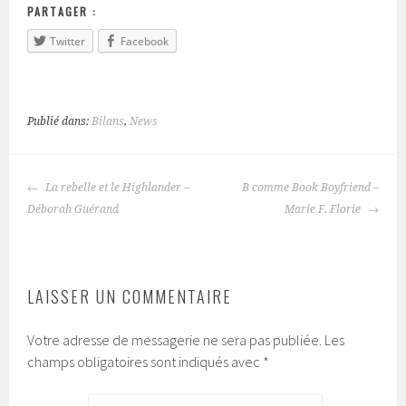
PARTAGER :
Twitter
Facebook
Publié dans:
Bilans
,
News
La rebelle et le Highlander –
B comme Book Boyfriend –
NAVIGATION
Déborah Guérand
Marie F. Florie
DES
ARTICLES
LAISSER UN COMMENTAIRE
Votre adresse de messagerie ne sera pas publiée.
Les
champs obligatoires sont indiqués avec
*