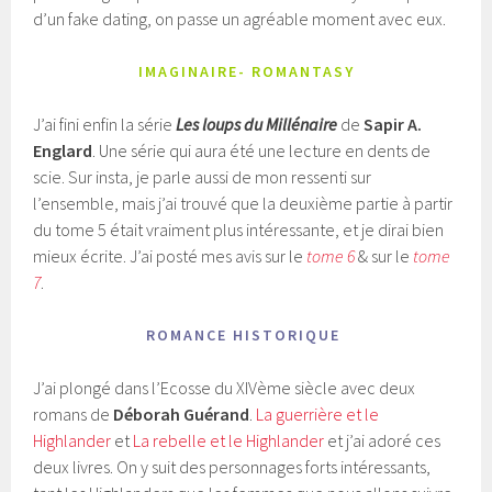
d’un fake dating, on passe un agréable moment avec eux.
IMAGINAIRE- ROMANTASY
J’ai fini enfin la série
Les loups du Millénaire
de
Sapir A.
Englard
. Une série qui aura été une lecture en dents de
scie. Sur insta, je parle aussi de mon ressenti sur
l’ensemble, mais j’ai trouvé que la deuxième partie à partir
du tome 5 était vraiment plus intéressante, et je dirai bien
mieux écrite. J’ai posté mes avis sur le
tome 6
& sur le
tome
7
.
ROMANCE HISTORIQUE
J’ai plongé dans l’Ecosse du XIVème siècle avec deux
romans de
Déborah Guérand
.
La guerrière et le
Highlander
et
La rebelle et le Highlander
et j’ai adoré ces
deux livres. On y suit des personnages forts intéressants,