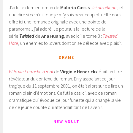
J’ai lu le dernier roman de
Maloria Cassis
:
Ici ou ailleurs
, et
que dire si ce n’est que je m’y suis beaucoup plu. Elle nous
offre ici une romance originale avec une pointe de
paranormal, j’ai adoré. Je poursuis la lecture de la
série
Twisted
de
Ana Huang
, avec ici le tome 3 :
Twisted
Hate
, un enemies to lovers dont on se délecte avec plaisir.
DRAME
Et la vie t’arrache à moi
de
Virginie Hendrickx
était un titre
révélateur du contenu du roman. En y associant ce jour
tragique du 11 septembre 2001, on était alors sur de lire un
roman plein d’émotions. Ce fut le cas ici, avec ce roman
dramatique qui évoque ce jour funeste qui a changé la vie
de ce jeune couple qui attendait tant de l’avenir.
NEW ADULT