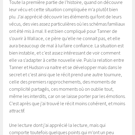
Toute la première partie de l’histoire, quand on découvre
leur vécu et cette situation compliquée m’a plutôt bien
plu. J’ai apprécié découvrir les éléments qui font de leurs
vécus, des vies assez particulières où les schémas familiaux
ont été mis à mal. Il est bien compliqué pour Tanner de
s’ouvrir à Wallace, ce père qu’elle ne connait pas, et elle
aura beaucoup de mal à lui faire confiance. La situation est
bien instable, et c’est assez intéressant de voir comment
elle va s’adapter à cette nouvelle vie. Puis la relation entre
Tanner et Hudson va naitre et se développer mais dans le
secret et c’est ainsi que le récit prend une autre tournure,
celle des premiers rapprochements, des moments de
complicité partagés, ces moments où on oublie tout,
même les interdits, car on se laisse porter par les émotions.
C’est après que j’ai trouvé le récit moins cohérent, et moins
attractif.
Une lecture dont j’ai apprécié la lecture, mais qui
comporte toutefois quelques points qui m’ont un peu