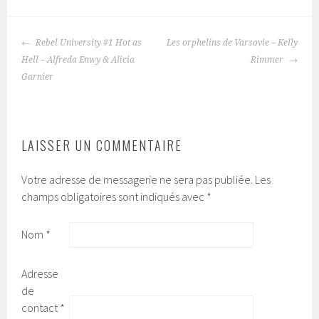
Rebel University #1 Hot as
Les orphelins de Varsovie – Kelly
NAVIGATION
Hell – Alfreda Enwy & Alicia
Rimmer
DES
Garnier
ARTICLES
LAISSER UN COMMENTAIRE
Votre adresse de messagerie ne sera pas publiée.
Les
champs obligatoires sont indiqués avec
*
Nom
*
Adresse
de
contact
*