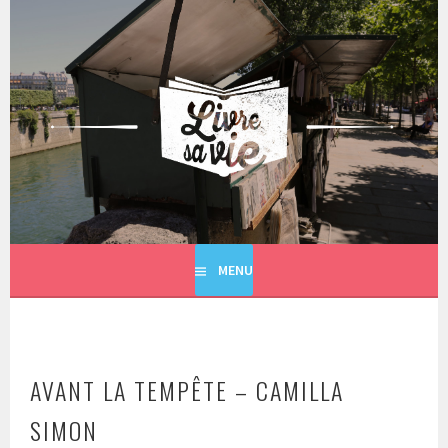
Aller
au
contenu
principal
LIVRE SA VIE
MENU
AVANT LA TEMPÊTE – CAMILLA
SIMON