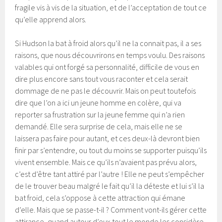
fragile vis à vis de la situation, et de l’acceptation de tout ce
qu’elle apprend alors.
Si Hudson la bat à froid alors qu’il ne la connait pas, il a ses
raisons, que nous découvrirons en temps voulu. Des raisons
valables qui ont forgé sa personnalité, difficile de vous en
dire plus encore sans tout vous raconter et cela serait
dommage de ne pas le découvrir. Mais on peut toutefois
dire que l’on a ici un jeune homme en colère, qui va
reporter sa frustration sur la jeune femme qui n’a rien
demandé. Elle sera surprise de cela, mais elle ne se
laissera pas faire pour autant, et ces deux-là devront bien
finir par s’entendre, ou tout du moins se supporter puisqu’ils
vivent ensemble. Mais ce qu’ils n’avaient pas prévu alors,
c’est d’être tant attiré par l’autre ! Elle ne peut s’empêcher
de le trouver beau malgré le fait qu’il la déteste et lui s’il la
bat froid, cela s’oppose à cette attraction qui émane
d’elle. Mais que se passe-t-il ? Comment vont-ils gérer cette
attirance, quand autour d’eux tout le monde les considère