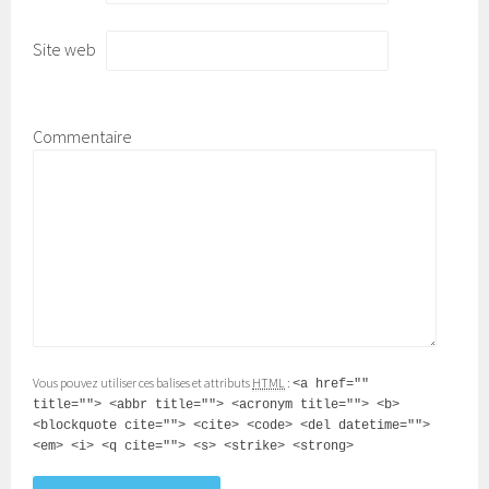
Site web
Commentaire
Vous pouvez utiliser ces balises et attributs
HTML
:
<a href=""
title=""> <abbr title=""> <acronym title=""> <b>
<blockquote cite=""> <cite> <code> <del datetime="">
<em> <i> <q cite=""> <s> <strike> <strong>