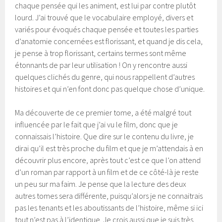
chaque pensée qui les animent, est lui par contre plutôt
lourd. J’ai trouvé que le vocabulaire employé, divers et
variés pour évoqués chaque pensée et toutes les parties
d’anatomie concernées est florissant, et quand je dis cela,
je pense à trop florissant, certains termes sont même
étonnants de par leur utilisation ! On y rencontre aussi
quelques clichés du genre, qui nous rappellent d’autres
histoires et qui n’en font donc pas quelque chose d’unique.
Ma découverte de ce premier tome, a été malgré tout
influencée par le fait que j’ai vu le film, donc que je
connaissais l’histoire. Que dire sur le contenu du livre, je
dirai qu’il est très proche du film et que je m’attendais à en
découvrir plus encore, après tout c’est ce que l’on attend
d’un roman par rapport à un film et de ce côté-là je reste
un peu sur ma faim. Je pense que la lecture des deux
autres tomes sera différente, puisqu’alors je ne connaitrais
pas les tenants et les aboutissants de l’histoire, même si ici
tout n’est pas à l’identique. Je crois aussi que je suis très