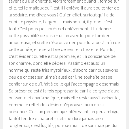
savent qu’il la cherche. Alors forcément quand il tombe sur
elle, tel le mafieux qu’il est, il l’enlève. Il aurait pu tenter de
la séduire, me direz-vous ? Oui en effet, surtout qu’il a de
quoi : le physique, l’argent… mais non lui, il prend, c’est
tout. C’est pourquoi après cet enlévement, il lui donne
cette possibilité de passer un an avec lui pour tomber
amoureuse, et si elle n’éprouve rien pour lui alors à la fin de
cette année, elle sera libre de rentrer chez elle. Pour lui,
c’est évident qu’elle est sa promise, et il a conscience de
son charme, donc elle cédera. Massimo est aussi un
homme qui reste très mystérieux, d’abord car nous savons
peu de choses sur lui mais aussi car il ne souhaite pas se
confier sur ce qu’il fait à celle qui l’accompagne désormais.
Sa présence est à la fois oppressante car il a ce type d’aura
puissante et charismatique, mais elle reste aussi fascinante,
comme le reflet des désirs qu’éprouve Laura en sa
présence. C’est un personnage intéressant, un peu ambigu,
tantôt tendre et naturel – cela ne dure jamais bien
longtemps, c’est fugitif -, pour se munir de son masque dur