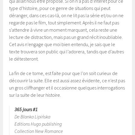
qui allait nous être proposé. Si on n’a pas d’intérêt pour ce
type d’histoire, pour ce genre de situations qui peut
déranger, dans ces cas-là, on ne lit pas la série et/ou on ne
regarde pas le film, tout simplement. Après il ne faut pas
s’attendre à vivre un moment marquant, cela reste une
lecture de distraction, mais pas un grand récit inoubliable.
Cet avis n’engage que moi bien entendu, je sais que le
texte trouvera son public qui l’adorera, tandis que d’autres
le détesteront.
La fin de ce tome, est faite pour que l’on soit curieux de
découvrir la suite. Elle est aussi assez évidente, ce n’est pas
un gros cliffhanger et il occasionne quelques interrogations
sur la suite de leur histoire.
365 jours #1
De Blanka Lipińska
Editions Hugo publishing
Collection New Romance