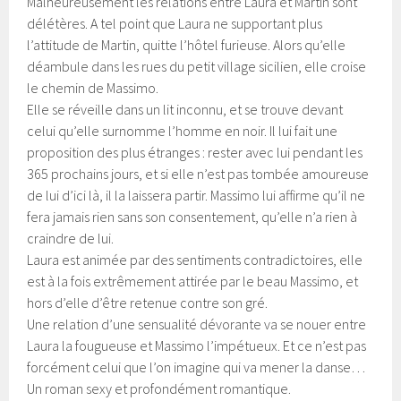
Malheureusement les relations entre Laura et Martin sont
délétères. A tel point que Laura ne supportant plus
l’attitude de Martin, quitte l’hôtel furieuse. Alors qu’elle
déambule dans les rues du petit village sicilien, elle croise
le chemin de Massimo.
Elle se réveille dans un lit inconnu, et se trouve devant
celui qu’elle surnomme l’homme en noir. Il lui fait une
proposition des plus étranges : rester avec lui pendant les
365 prochains jours, et si elle n’est pas tombée amoureuse
de lui d’ici là, il la laissera partir. Massimo lui affirme qu’il ne
fera jamais rien sans son consentement, qu’elle n’a rien à
craindre de lui.
Laura est animée par des sentiments contradictoires, elle
est à la fois extrêmement attirée par le beau Massimo, et
hors d’elle d’être retenue contre son gré.
Une relation d’une sensualité dévorante va se nouer entre
Laura la fougueuse et Massimo l’impétueux. Et ce n’est pas
forcément celui que l’on imagine qui va mener la danse…
Un roman sexy et profondément romantique.