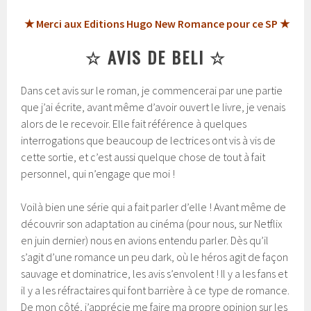
★ Merci aux Editions Hugo New Romance pour ce SP ★
☆ AVIS DE BELI ☆
Dans cet avis sur le roman, je commencerai par une partie
que j’ai écrite, avant même d’avoir ouvert le livre, je venais
alors de le recevoir. Elle fait référence à quelques
interrogations que beaucoup de lectrices ont vis à vis de
cette sortie, et c’est aussi quelque chose de tout à fait
personnel, qui n’engage que moi !
Voilà bien une série qui a fait parler d’elle ! Avant même de
découvrir son adaptation au cinéma (pour nous, sur Netflix
en juin dernier) nous en avions entendu parler. Dès qu’il
s’agit d’une romance un peu dark, où le héros agit de façon
sauvage et dominatrice, les avis s’envolent ! Il y a les fans et
il y a les réfractaires qui font barrière à ce type de romance.
De mon côté, j’apprécie me faire ma propre opinion sur les