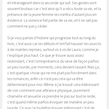
et intransigeant dans la seconde qui suit. Ses gestes sont
souvent brutaux car c’est ainsi qu’il a vécu toute sa vie, et la
présence de la jeune femme les mettra d’autant plus en
évidence. La violence fait partie de sa vie, et il ne sait pas
comment ne pas y céder.
Si je vous parlais d’histoire qui progresse tout au long du
livre, c’est aussi car les débuts m’ont fait hausser les sourcils
à de maintes reprises, surtout vis à vis de Laura, comme je
l’explique plus haut. Ce que je trouve aussi assez
redondant, c’est l’omniprésence du sexe de façon parfois
un peu lourde, par moments, cela devient lassant. Mais ça,
c’est quelque chose qui ne me plait pas forcément dans
les romances, enfin ce n’est pas cela qui va être
déterminant pour moi. Même si j’ai trouvé cela intéressant
de voir comment une attirance physique, purement
charnelle et sexuelle va prendre le pas sur tout le reste,
c’est quand même parfois évoquer de manière un peu
lourde. Ce que j’ai toutefois trouver intéressant c’est de