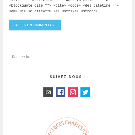
title=""> <abbr title=""> <acronym title=""> <b>
<blockquote cite=""> <cite> <code> <del datetime="">
<em> <i> <q cite=""> <s> <strike> <strong>
Rechercher :
SUIVEZ-NOUS !