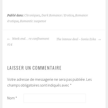
Publié dans:
Chroniques
,
Dark Romance / Erotica
,
Romance
érotique
,
Romantic suspense
Week-end… re confinement
The intense deal – Sonia Eska
NAVIGATION
#14
DES
ARTICLES
LAISSER UN COMMENTAIRE
Votre adresse de messagerie ne sera pas publiée.
Les
champs obligatoires sont indiqués avec
*
Nom
*