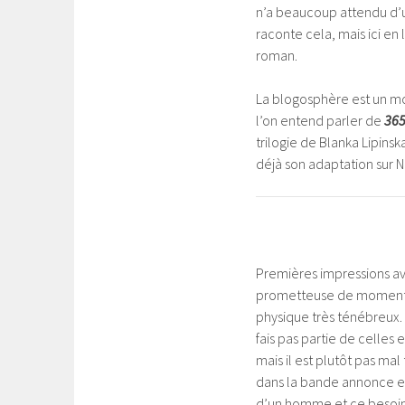
n’a beaucoup attendu d’un
raconte cela, mais ici en 
roman.
La blogosphère est un mon
l’on entend parler de
365
trilogie de Blanka Lipins
déjà son adaptation sur 
Premières impressions avec
prometteuse de moments t
physique très ténébreux.
fais pas partie de celle
mais il est plutôt pas mal
dans la bande annonce es
d’un homme et ce besoin