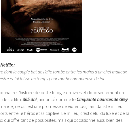
Netflix :
 dont le couple bat de l’aile tombe entre les mains d’un chef mafieux
estre et lui laisse un temps pour tomber amoureuse de lui.
 connaitre l’histoire de cette trilogie en livres et donc seulement un
n de ce film.
365 dni
, annoncé comme le
Cinquante nuances de Grey
omance, ce qui est une promesse de violences, tant dans le milieu
ts entre le héros et sa captive. Le milieu, c’est celui du luxe et de l
 qui offre tant de possibilités, mais qui occasionne aussi bien des