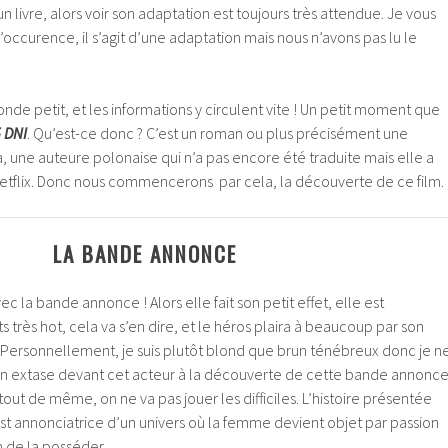
 livre, alors voir son adaptation est toujours très attendue. Je vous
l’occurence, il s’agit d’une adaptation mais nous n’avons pas lu le
de petit, et les informations y circulent vite ! Un petit moment que
 DNI
. Qu’est-ce donc ? C’est un roman ou plus précisément une
ka, une auteure polonaise qui n’a pas encore été traduite mais elle a
Netflix. Donc nous commencerons par cela, la découverte de ce film.
LA BANDE ANNONCE
 la bande annonce ! Alors elle fait son petit effet, elle est
rès hot, cela va s’en dire, et le héros plaira à beaucoup par son
 Personnellement, je suis plutôt blond que brun ténébreux donc je n
s en extase devant cet acteur à la découverte de cette bande annonc
 tout de même, on ne va pas jouer les difficiles. L’histoire présentée
t annonciatrice d’un univers où la femme devient objet par passion
 de la posséder.