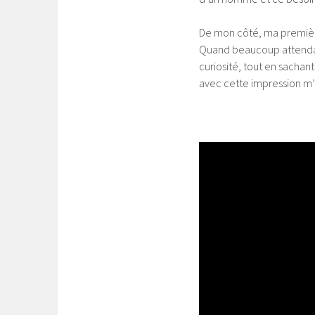
De mon côté, ma première 
Quand beaucoup attendaien
curiosité, tout en sachant
avec cette impression m’a