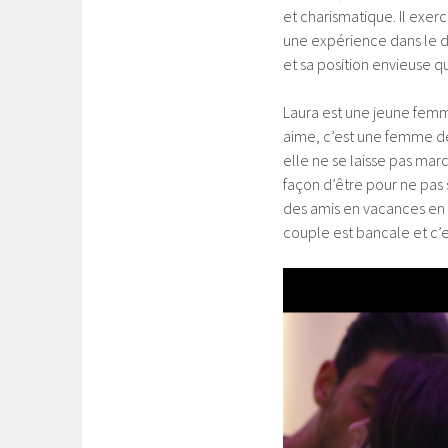
et charismatique. Il exer
une expérience dans le 
et sa position envieuse q
Laura est une jeune femme
aime, c’est une femme d
elle ne se laisse pas marc
façon d’être pour ne pas 
des amis en vacances en S
couple est bancale et c’e