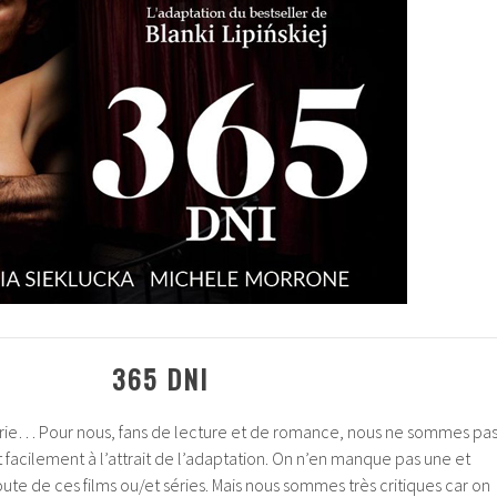
365 DNI
 série… Pour nous, fans de lecture et de romance, nous ne sommes pa
t facilement à l’attrait de l’adaptation. On n’en manque pas une et
te de ces films ou/et séries. Mais nous sommes très critiques car on