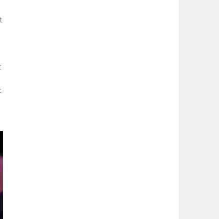
t
t
t