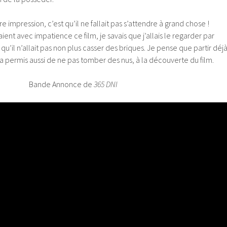
impression, c’est qu’il ne fallait pas s’attendre à grand chose !
t avec impatience ce film, je savais que j’allais le regarder par
 qu’il n’allait pas non plus casser des briques. Je pense que partir déj
 permis aussi de ne pas tomber des nus, à la découverte du film.
Bande Annonce de
365 DNI