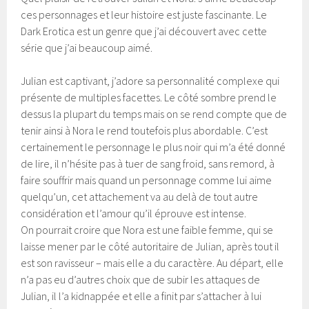
ces personnages et leur histoire est juste fascinante. Le
Dark Erotica est un genre que j’ai découvert avec cette
série que j’ai beaucoup aimé.
Julian est captivant, j’adore sa personnalité complexe qui
présente de multiples facettes. Le côté sombre prend le
dessus la plupart du temps mais on se rend compte que de
tenir ainsi à Nora le rend toutefois plus abordable. C’est
certainement le personnage le plus noir qui m’a été donné
de lire, il n’hésite pas à tuer de sang froid, sans remord, à
faire souffrir mais quand un personnage comme lui aime
quelqu’un, cet attachement va au delà de tout autre
considération et l’amour qu’il éprouve est intense.
On pourrait croire que Nora est une faible femme, qui se
laisse mener par le côté autoritaire de Julian, après tout il
est son ravisseur – mais elle a du caractère. Au départ, elle
n’a pas eu d’autres choix que de subir les attaques de
Julian, il l’a kidnappée et elle a finit par s’attacher à lui