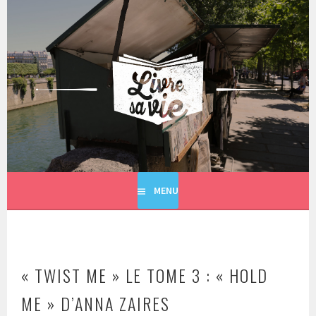
Aller
au
contenu
principal
LIVRE SA VIE
MENU
« TWIST ME » LE TOME 3 : « HOLD
ME » D’ANNA ZAIRES