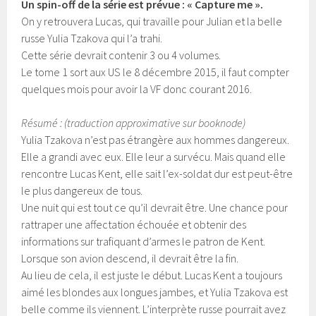
Un spin-off de la série est prévue : « Capture me ».
On y retrouvera Lucas, qui travaille pour Julian et la belle
russe Yulia Tzakova qui l’a trahi.
Cette série devrait contenir 3 ou 4 volumes.
Le tome 1 sort aux US le 8 décembre 2015, il faut compter
quelques mois pour avoir la VF donc courant 2016.
Résumé : (traduction approximative sur booknode)
Yulia Tzakova n’est pas étrangère aux hommes dangereux.
Elle a grandi avec eux. Elle leur a survécu. Mais quand elle
rencontre Lucas Kent, elle sait l’ex-soldat dur est peut-être
le plus dangereux de tous.
Une nuit qui est tout ce qu’il devrait être. Une chance pour
rattraper une affectation échouée et obtenir des
informations sur trafiquant d’armes le patron de Kent.
Lorsque son avion descend, il devrait être la fin.
Au lieu de cela, il est juste le début. Lucas Kent a toujours
aimé les blondes aux longues jambes, et Yulia Tzakova est
belle comme ils viennent. L’interprète russe pourrait avez