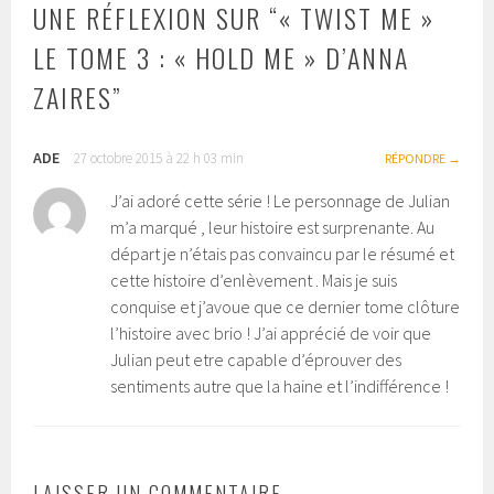
UNE RÉFLEXION SUR “
« TWIST ME »
LE TOME 3 : « HOLD ME » D’ANNA
ZAIRES
”
ADE
27 octobre 2015 à 22 h 03 min
RÉPONDRE
J’ai adoré cette série ! Le personnage de Julian
m’a marqué , leur histoire est surprenante. Au
départ je n’étais pas convaincu par le résumé et
cette histoire d’enlèvement . Mais je suis
conquise et j’avoue que ce dernier tome clôture
l’histoire avec brio ! J’ai apprécié de voir que
Julian peut etre capable d’éprouver des
sentiments autre que la haine et l’indifférence !
LAISSER UN COMMENTAIRE