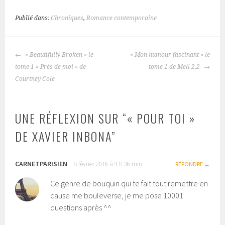
Publié dans:
Chroniques
,
Romance contemporaine
« Beautifully Broken » le
« Mon humour fascinant » le
NAVIGATION
tome 1 « Près de moi » de
tome 1 de Mell 2.2
DES
Courtney Cole
ARTICLES
UNE RÉFLEXION SUR “
« POUR TOI »
DE XAVIER INBONA
”
CARNETPARISIEN
8 février 2016 à 9 h 36 min
RÉPONDRE
Ce genre de bouquin qui te fait tout remettre en
cause me bouleverse, je me pose 10001
questions après ^^