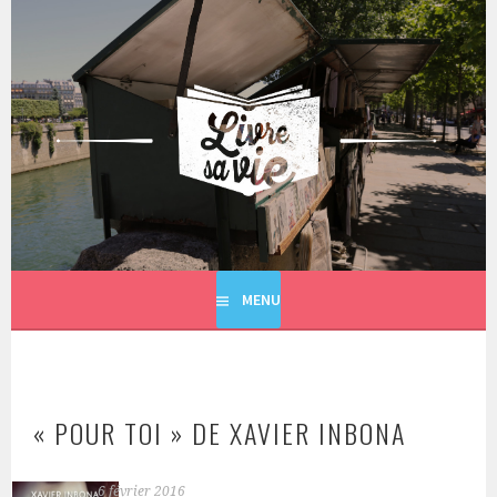
Aller
au
contenu
principal
LIVRE SA VIE
MENU
« POUR TOI » DE XAVIER INBONA
6 février 2016