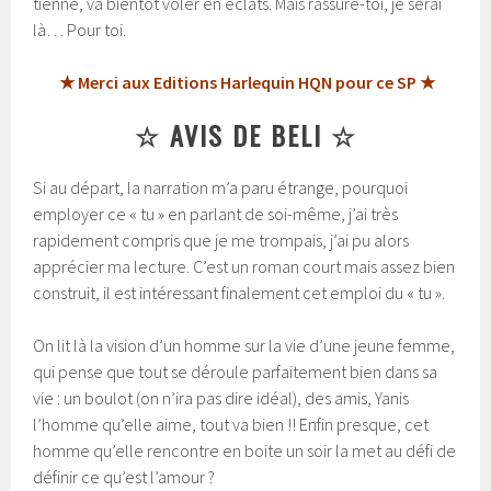
tienne, va bientôt voler en éclats. Mais rassure-toi, je serai
là… Pour toi.
★ Merci aux Editions Harlequin HQN pour ce SP ★
☆ AVIS DE BELI ☆
Si au départ, la narration m’a paru étrange, pourquoi
employer ce « tu » en parlant de soi-même, j’ai très
rapidement compris que je me trompais, j’ai pu alors
apprécier ma lecture. C’est un roman court mais assez bien
construit, il est intéressant finalement cet emploi du « tu ».
On lit là la vision d’un homme sur la vie d’une jeune femme,
qui pense que tout se déroule parfaitement bien dans sa
vie : un boulot (on n’ira pas dire idéal), des amis, Yanis
l’homme qu’elle aime, tout va bien !! Enfin presque, cet
homme qu’elle rencontre en boite un soir la met au défi de
définir ce qu’est l’amour ?