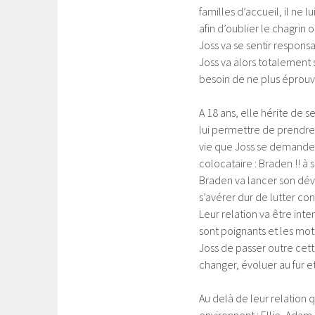
familles d’accueil, il ne 
afin d’oublier le chagrin
Joss va se sentir respons
Joss va alors totalement
besoin de ne plus éprouv
A 18 ans, elle hérite de s
lui permettre de prendre
vie que Joss se demande c
colocataire : Braden !! à
Braden va lancer son dévo
s’avérer dur de lutter con
Leur relation va être int
sont poignants et les mots,
Joss de passer outre cette
changer, évoluer au fur e
Au delà de leur relation q