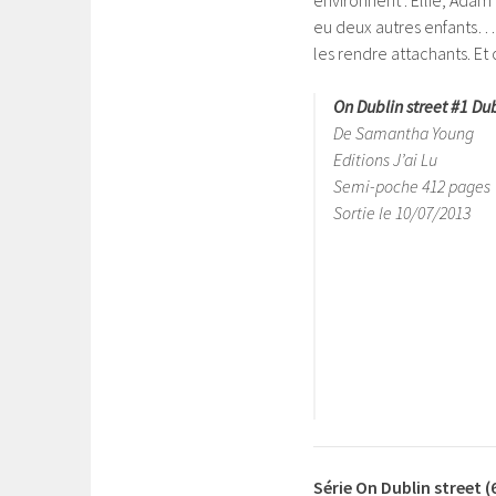
environnent : Ellie, Adam 
eu deux autres enfants… t
les rendre attachants. Et o
On Dublin street #1 Dub
De Samantha Young
Editions J’ai Lu
Semi-poche 412 pages
Sortie le 10/07/2013
Série On Dublin street (