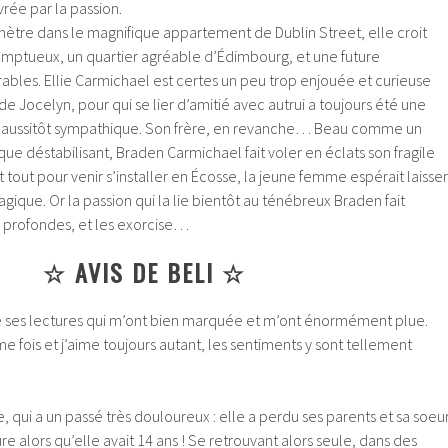
vrée par la passion.
ètre dans le magnifique appartement de Dublin Street, elle croit
somptueux, un quartier agréable d’Édimbourg, et une future
ables. Ellie Carmichael est certes un peu trop enjouée et curieuse
de Jocelyn, pour qui se lier d’amitié avec autrui a toujours été une
st aussitôt sympathique. Son frère, en revanche…
Beau comme un
que déstabilisant, Braden Carmichael fait voler en éclats son fragile
 tout pour venir s’installer en Écosse, la jeune femme espérait laisser
agique. Or la passion qui la lie bientôt au ténébreux Braden fait
us profondes, et les exorcise…
☆ AVIS DE BELI ☆
de ses lectures qui m’ont bien marquée et m’ont énormément plue.
me fois et j’aime toujours autant, les sentiments y sont tellement
 qui a un passé très douloureux : elle a perdu ses parents et sa soeu
e alors qu’elle avait 14 ans ! Se retrouvant alors seule, dans des