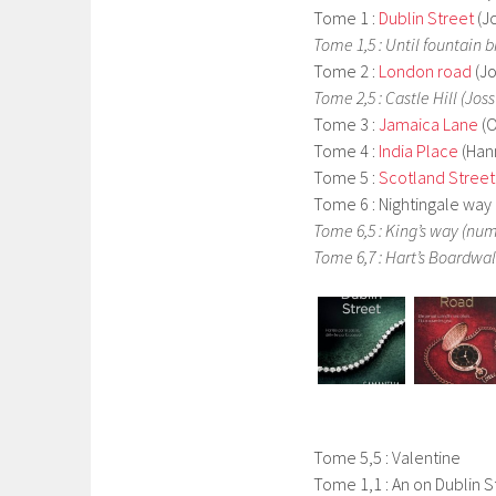
Tome 1 :
Dublin Street
(J
Tome 1,5 : Until fountain 
Tome 2 :
London road
(Jo
Tome 2,5 : Castle Hill (Jo
Tome 3 :
Jamaica Lane
(O
Tome 4 :
India Place
(Han
Tome 5 :
Scotland Street
Tome 6 : Nightingale way
Tome 6,5 : King’s way (nu
Tome 6,7 : Hart’s Boardwa
Tome 5,5 : Valentine
Tome 1,1 : An on Dublin S