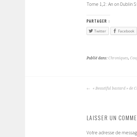
Tome 1,2 : An on Dublin 
PARTAGER :
Twitter
Facebook
Publié dans:
Chroniques
,
Cou
« Beautiful bastard » de 
NAVIGATION
DES
ARTICLES
LAISSER UN COMME
Votre adresse de message