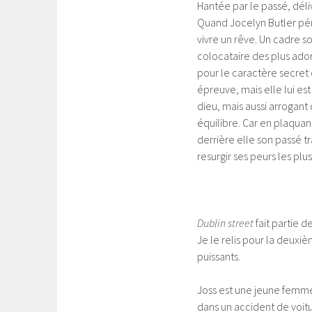
Hantée par le passé, déli
Quand Jocelyn Butler pén
vivre un rêve. Un cadre 
colocataire des plus ador
pour le caractère secret 
épreuve, mais elle lui e
dieu, mais aussi arrogant 
équilibre. Car en plaquant
derrière elle son passé tr
resurgir ses peurs les pl
Dublin street
fait partie 
Je le relis pour la deuxiè
puissants.
Joss est une jeune femme,
dans un accident de voitur