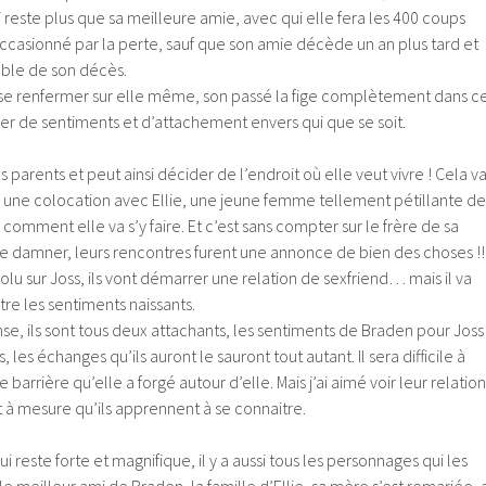
lui reste plus que sa meilleure amie, avec qui elle fera les 400 coups
 occasionné par la perte, sauf que son amie décède un an plus tard et
able de son décès.
 se renfermer sur elle même, son passé la fige complètement dans c
er de sentiments et d’attachement envers qui que se soit.
es parents et peut ainsi décider de l’endroit où elle veut vivre ! Cela v
 une colocation avec Ellie, une jeune femme tellement pétillante de
omment elle va s’y faire. Et c’est sans compter sur le frère de sa
 se damner, leurs rencontres furent une annonce de bien des choses !!
lu sur Joss, ils vont démarrer une relation de sexfriend… mais il va
tre les sentiments naissants.
ense, ils sont tous deux attachants, les sentiments de Braden pour Joss
 les échanges qu’ils auront le sauront tout autant. Il sera difficile à
 barrière qu’elle a forgé autour d’elle. Mais j’ai aimé voir leur relation
t à mesure qu’ils apprennent à se connaitre.
ui reste forte et magnifique, il y a aussi tous les personnages qui les