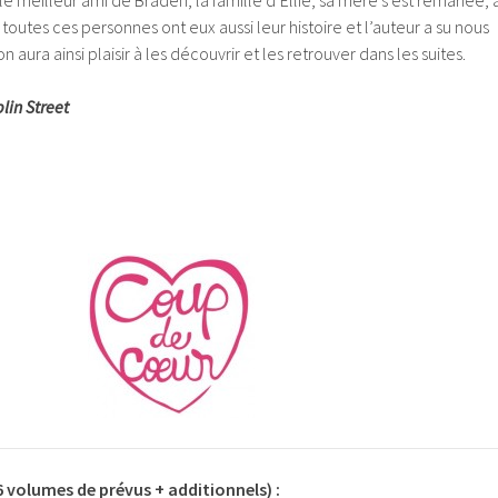
le meilleur ami de Braden, la famille d’Ellie, sa mère s’est remariée, 
outes ces personnes ont eux aussi leur histoire et l’auteur a su nous
n aura ainsi plaisir à les découvrir et les retrouver dans les suites.
lin Street
6 volumes de prévus + additionnels) :