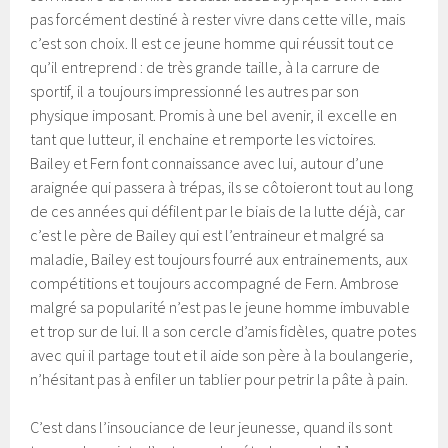
pas forcément destiné à rester vivre dans cette ville, mais
c’est son choix. Il est ce jeune homme qui réussit tout ce
qu’il entreprend : de très grande taille, à la carrure de
sportif, il a toujours impressionné les autres par son
physique imposant. Promis à une bel avenir, il excelle en
tant que lutteur, il enchaine et remporte les victoires.
Bailey et Fern font connaissance avec lui, autour d’une
araignée qui passera à trépas, ils se côtoieront tout au long
de ces années qui défilent par le biais de la lutte déjà, car
c’est le père de Bailey qui est l’entraineur et malgré sa
maladie, Bailey est toujours fourré aux entrainements, aux
compétitions et toujours accompagné de Fern. Ambrose
malgré sa popularité n’est pas le jeune homme imbuvable
et trop sur de lui. Il a son cercle d’amis fidèles, quatre potes
avec qui il partage tout et il aide son père à la boulangerie,
n’hésitant pas à enfiler un tablier pour petrir la pâte à pain.
C’est dans l’insouciance de leur jeunesse, quand ils sont