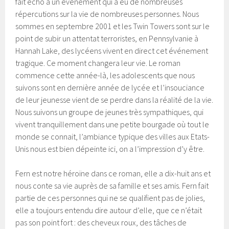
fait écho à un événement qui a eu de nombreuses
répercutions sur la vie de nombreuses personnes. Nous
sommes en septembre 2001 et les Twin Towers sont sur le
point de subir un attentat terroristes, en Pennsylvanie à
Hannah Lake, des lycéens vivent en direct cet événement
tragique. Ce moment changera leur vie. Le roman
commence cette année-là, les adolescents que nous
suivons sont en dernière année de lycée et l’insouciance
de leur jeunesse vient de se perdre dans la réalité de la vie.
Nous suivons un groupe de jeunes très sympathiques, qui
vivent tranquillement dans une petite bourgade où tout le
monde se connait, l’ambiance typique des villes aux Etats-
Unis nous est bien dépeinte ici, on a l’impression d’y être.
Fern est notre héroïne dans ce roman, elle a dix-huit ans et
nous conte sa vie auprès de sa famille et ses amis. Fern fait
partie de ces personnes qui ne se qualifient pas de jolies,
elle a toujours entendu dire autour d’elle, que ce n’était
pas son point fort : des cheveux roux, des tâches de