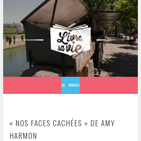
Aller
au
contenu
principal
LIVRE SA VIE
MENU
« NOS FACES CACHÉES » DE AMY
HARMON