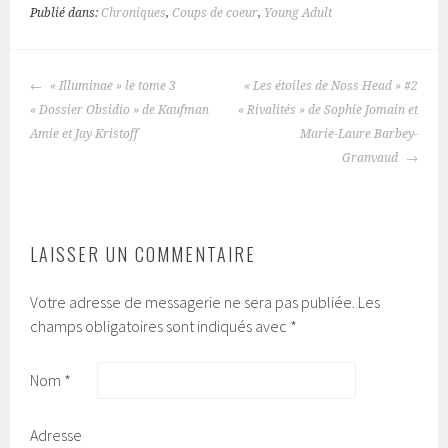
Publié dans:
Chroniques
,
Coups de coeur
,
Young Adult
« Illuminae » le tome 3
« Les étoiles de Noss Head » #2
NAVIGATION
« Dossier Obsidio » de Kaufman
« Rivalités » de Sophie Jomain et
DES
Amie et Jay Kristoff
Marie-Laure Barbey-
ARTICLES
Granvaud
LAISSER UN COMMENTAIRE
Votre adresse de messagerie ne sera pas publiée.
Les
champs obligatoires sont indiqués avec
*
Nom
*
Adresse