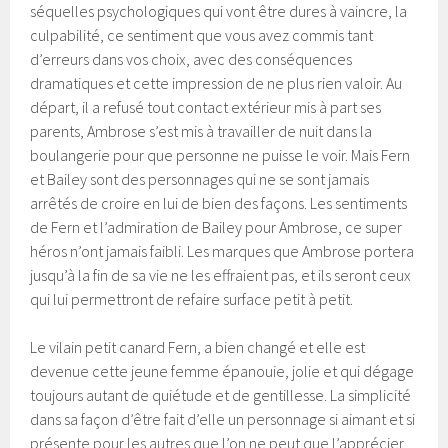
séquelles psychologiques qui vont être dures à vaincre, la
culpabilité, ce sentiment que vous avez commis tant
d’erreurs dans vos choix, avec des conséquences
dramatiques et cette impression de ne plus rien valoir. Au
départ, il a refusé tout contact extérieur mis à part ses
parents, Ambrose s’est mis à travailler de nuit dans la
boulangerie pour que personne ne puisse le voir. Mais Fern
et Bailey sont des personnages qui ne se sont jamais
arrêtés de croire en lui de bien des façons. Les sentiments
de Fern et l’admiration de Bailey pour Ambrose, ce super
héros n’ont jamais faibli. Les marques que Ambrose portera
jusqu’à la fin de sa vie ne les effraient pas, et ils seront ceux
qui lui permettront de refaire surface petit à petit.
Le vilain petit canard Fern, a bien changé et elle est
devenue cette jeune femme épanouie, jolie et qui dégage
toujours autant de quiétude et de gentillesse. La simplicité
dans sa façon d’être fait d’elle un personnage si aimant et si
présente pour les autres que l’on ne peut que l’apprécier.