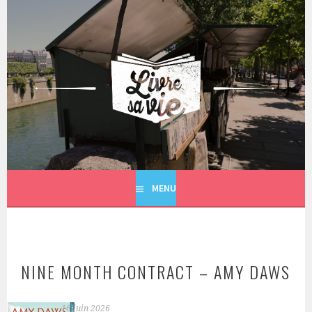
Aller
au
contenu
principal
LIVRE SA VIE
MENU
NINE MONTH CONTRACT – AMY DAWS
16 juin 2026