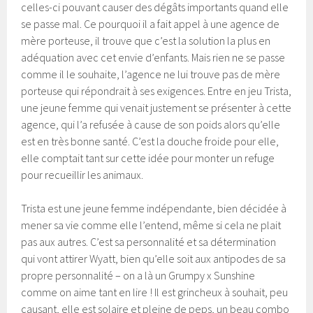
celles-ci pouvant causer des dégâts importants quand elle
se passe mal. Ce pourquoi il a fait appel à une agence de
mère porteuse, il trouve que c’est la solution la plus en
adéquation avec cet envie d’enfants. Mais rien ne se passe
comme il le souhaite, l’agence ne lui trouve pas de mère
porteuse qui répondrait à ses exigences. Entre en jeu Trista,
une jeune femme qui venait justement se présenter à cette
agence, qui l’a refusée à cause de son poids alors qu’elle
est en très bonne santé. C’est la douche froide pour elle,
elle comptait tant sur cette idée pour monter un refuge
pour recueillir les animaux.
Trista est une jeune femme indépendante, bien décidée à
mener sa vie comme elle l’entend, même si cela ne plait
pas aux autres. C’est sa personnalité et sa détermination
qui vont attirer Wyatt, bien qu’elle soit aux antipodes de sa
propre personnalité – on a là un Grumpy x Sunshine
comme on aime tant en lire ! Il est grincheux à souhait, peu
causant, elle est solaire et pleine de peps, un beau combo