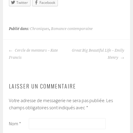
Twitter
Facebook
Publié dans:
Chroniques
,
Romance contemporaine
Cercle de menteurs – Kate
Great Big Beautiful Life – Emily
NAVIGATION
Francis
Henry
DES
ARTICLES
LAISSER UN COMMENTAIRE
Votre adresse de messagerie ne sera pas publiée.
Les
champs obligatoires sont indiqués avec
*
Nom
*