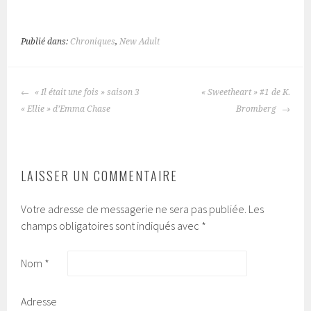
Publié dans:
Chroniques
,
New Adult
« Il était une fois » saison 3
« Sweetheart » #1 de K.
NAVIGATION
« Ellie » d’Emma Chase
Bromberg
DES
ARTICLES
LAISSER UN COMMENTAIRE
Votre adresse de messagerie ne sera pas publiée.
Les
champs obligatoires sont indiqués avec
*
Nom
*
Adresse