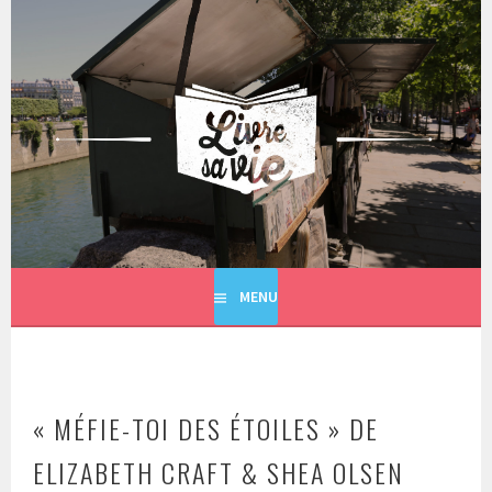
Aller
au
contenu
principal
LIVRE SA VIE
MENU
« MÉFIE-TOI DES ÉTOILES » DE
ELIZABETH CRAFT & SHEA OLSEN