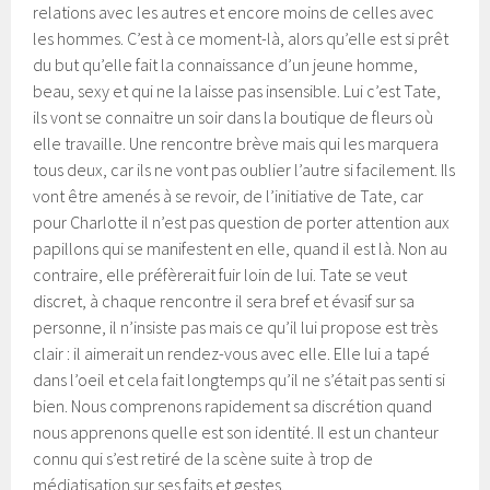
relations avec les autres et encore moins de celles avec
les hommes. C’est à ce moment-là, alors qu’elle est si prêt
du but qu’elle fait la connaissance d’un jeune homme,
beau, sexy et qui ne la laisse pas insensible. Lui c’est Tate,
ils vont se connaitre un soir dans la boutique de fleurs où
elle travaille. Une rencontre brève mais qui les marquera
tous deux, car ils ne vont pas oublier l’autre si facilement. Ils
vont être amenés à se revoir, de l’initiative de Tate, car
pour Charlotte il n’est pas question de porter attention aux
papillons qui se manifestent en elle, quand il est là. Non au
contraire, elle préfèrerait fuir loin de lui. Tate se veut
discret, à chaque rencontre il sera bref et évasif sur sa
personne, il n’insiste pas mais ce qu’il lui propose est très
clair : il aimerait un rendez-vous avec elle. Elle lui a tapé
dans l’oeil et cela fait longtemps qu’il ne s’était pas senti si
bien. Nous comprenons rapidement sa discrétion quand
nous apprenons quelle est son identité. Il est un chanteur
connu qui s’est retiré de la scène suite à trop de
médiatisation sur ses faits et gestes.