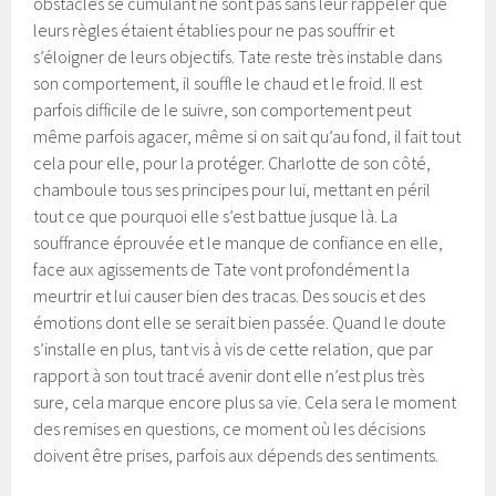
obstacles se cumulant ne sont pas sans leur rappeler que
leurs règles étaient établies pour ne pas souffrir et
s’éloigner de leurs objectifs. Tate reste très instable dans
son comportement, il souffle le chaud et le froid. Il est
parfois difficile de le suivre, son comportement peut
même parfois agacer, même si on sait qu’au fond, il fait tout
cela pour elle, pour la protéger. Charlotte de son côté,
chamboule tous ses principes pour lui, mettant en péril
tout ce que pourquoi elle s’est battue jusque là. La
souffrance éprouvée et le manque de confiance en elle,
face aux agissements de Tate vont profondément la
meurtrir et lui causer bien des tracas. Des soucis et des
émotions dont elle se serait bien passée. Quand le doute
s’installe en plus, tant vis à vis de cette relation, que par
rapport à son tout tracé avenir dont elle n’est plus très
sure, cela marque encore plus sa vie. Cela sera le moment
des remises en questions, ce moment où les décisions
doivent être prises, parfois aux dépends des sentiments.