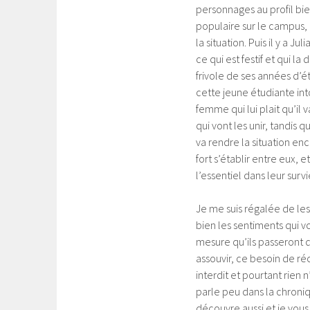
personnages au profil bi
populaire sur le campus, q
la situation. Puis il y a Ju
ce qui est festif et qui la
frivole de ses années d’é
cette jeune étudiante in
femme qui lui plait qu’il 
qui vont les unir, tandis q
va rendre la situation enco
fort s’établir entre eux, 
l’essentiel dans leur survi
Je me suis régalée de les 
bien les sentiments qui v
mesure qu’ils passeront 
assouvir, ce besoin de réc
interdit et pourtant rien
parle peu dans la chroniqu
découvre aussi et je vous