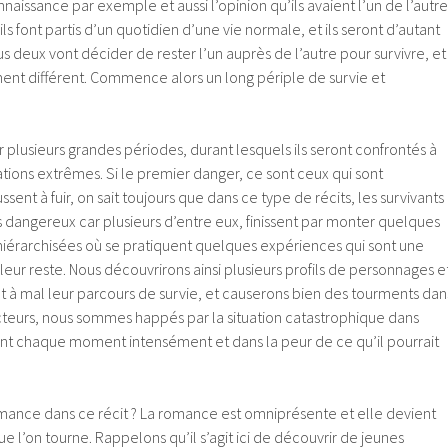
nnaissance par exemple et aussi l’opinion qu’ils avaient l’un de l’autre
 ils font partis d’un quotidien d’une vie normale, et ils seront d’autant
s deux vont décider de rester l’un auprès de l’autre pour survivre, et
nt différent. Commence alors un long périple de survie et
plusieurs grandes périodes, durant lesquels ils seront confrontés à
ations extrêmes. Si le premier danger, ce sont ceux qui sont
sent à fuir, on sait toujours que dans ce type de récits, les survivants
 dangereux car plusieurs d’entre eux, finissent par monter quelques
 hiérarchisées où se pratiquent quelques expériences qui sont une
l leur reste. Nous découvrirons ainsi plusieurs profils de personnages e
nt à mal leur parcours de survie, et causerons bien des tourments dan
ecteurs, nous sommes happés par la situation catastrophique dans
vant chaque moment intensément et dans la peur de ce qu’il pourrait
romance dans ce récit ? La romance est omniprésente et elle devient
ue l’on tourne. Rappelons qu’il s’agit ici de découvrir de jeunes