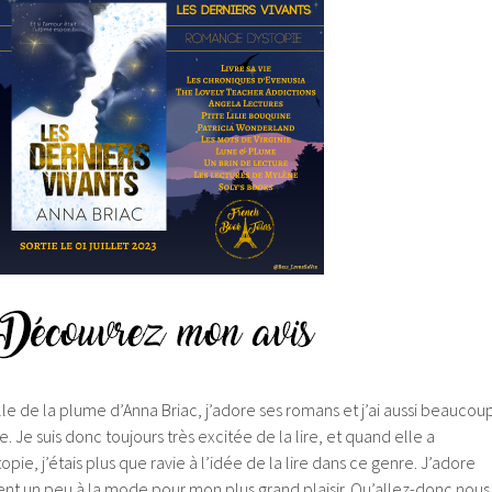
lle de la plume d’Anna Briac, j’adore ses romans et j’ai aussi beaucou
e. Je suis donc toujours très excitée de la lire, et quand elle a
ie, j’étais plus que ravie à l’idée de la lire dans ce genre. J’adore
ient un peu à la mode pour mon plus grand plaisir. Qu’allez-donc nous