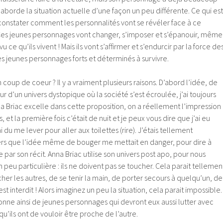
 aborde la situation actuelle d’une façon un peu différente. Ce qui est
e constater comment les personnalités vont se révéler face à ce
es jeunes personnages vont changer, s’imposer et s’épanouir, même
vu ce qu’ils vivent ! Mais ils vont s’affirmer et s’endurcir par la force de
s jeunes personnages forts et déterminés à survivre.
coup de coeur ? Il y a vraiment plusieurs raisons. D’abord l’idée, de
r d’un univers dystopique où la société s’est écroulée, j’ai toujours
na Briac excelle dans cette proposition, on a réellement l’impression
is, et la première fois c’était de nuit et je peux vous dire que j’ai eu
du me lever pour aller aux toilettes (rire). J’étais tellement
rs que l’idée même de bouger me mettait en danger, pour dire à
ée par son récit. Anna Briac utilise son univers post apo, pour nous
 peu particulière : ils ne doivent pas se toucher. Cela parait tellemen
her les autres, de se tenir la main, de porter secours à quelqu’un, de
st interdit ! Alors imaginez un peu la situation, cela parait impossible.
tionne ainsi de jeunes personnages qui devront eux aussi lutter avec
qu’ils ont de vouloir être proche de l’autre.