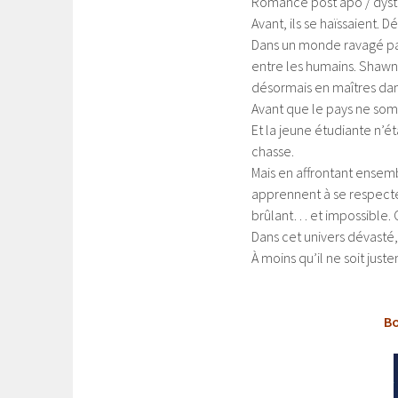
Romance post apo / dys
Avant, ils se haïssaient. 
Dans un monde ravagé par
entre les humains. Shawn,
désormais en maîtres dans
Avant que le pays ne somb
Et la jeune étudiante n’é
chasse.
Mais en affrontant ensem
apprennent à se respecter
brûlant… et impossible. C
Dans cet univers dévasté,
À moins qu’il ne soit just
Bo