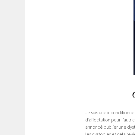
Je suis une inconditionne
d’affectation pour l’autric
annoncé publier une dystop
les dystopies et cela rev