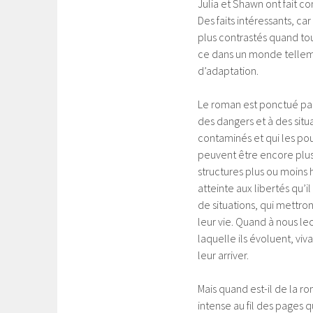
Julia et Shawn ont fait co
Des faits intéressants, car
plus contrastés quand tou
ce dans un monde telleme
d’adaptation.
Le roman est ponctué par 
des dangers et à des situ
contaminés et qui les pous
peuvent être encore plus
structures plus ou moins
atteinte aux libertés qu’i
de situations, qui mettro
leur vie. Quand à nous l
laquelle ils évoluent, vi
leur arriver.
Mais quand est-il de la 
intense au fil des pages q