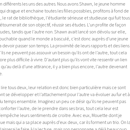
en différents les uns des autres. Nous avons Shawn, le jeune homme
ui drague et enchaine toutes les filles possibles, profitons à fond de
lia, le rat de bibliothèque, l’étudiante sérieuse et studieuse qui fuit tous
 détournerait de son objectif, réussir ses études. L’un profite de façon
tudes, tandis que l’autre non. Shawn avait lancé son dévolu sur elle,
touchable quand le monde a basculé, c’est donc auprès d’une jeune
va devoir passer son temps. La proximité de leurs rapports et des liens
u’ils ne peuvent pas assouvir un besoin qu’ils ont de l’autre, tout cela
re plus difficile à vivre. D’autant plus qu’ils vont vite ressentir un lien
et qu’au delà d’une attirance, il y a bien plus encore, l’autre devenant
e.
lire tous deux, leur relation est donc bien particulière mais ce sont
ont se développer et l’attachement pour l’autre va évoluer au fur et à
du temps ensemble. Imaginez un peu ce désir qu’ils ne peuvent pas
onforter l’autre, de le prendre dans ses bras, tout cela leur est
 n’empêche leurs sentiments de croitre. Avec eux, Mouette dont je
e mais qui a sa place auprès d’eux deux, car ils forment un trio. On l
 laisserai le faire à la lecture, mais son personnage a déjà beaucoup