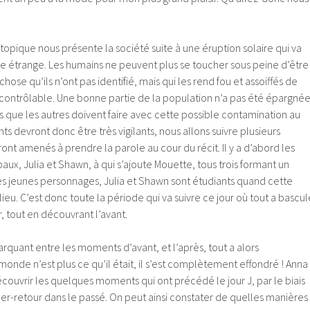
topique nous présente la société suite à une éruption solaire qui va
étrange. Les humains ne peuvent plus se toucher sous peine d’être
se qu’ils n’ont pas identifié, mais qui les rend fou et assoiffés de
ncontrôlable. Une bonne partie de la population n’a pas été épargné
s que les autres doivent faire avec cette possible contamination au
nts devront donc être très vigilants, nous allons suivre plusieurs
ront amenés à prendre la parole au cour du récit. Il y a d’abord les
ux, Julia et Shawn, à qui s’ajoute Mouette, tous trois formant un
s jeunes personnages, Julia et Shawn sont étudiants quand cette
ieu. C’est donc toute la période qui va suivre ce jour où tout a bascul
, tout en découvrant l’avant.
arquant entre les moments d’avant, et l’après, tout a alors
monde n’est plus ce qu’il était, il s’est complètement effondré ! Anna
ouvrir les quelques moments qui ont précédé le jour J, par le biais
er-retour dans le passé. On peut ainsi constater de quelles manières