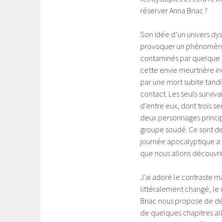
réserver Anna Briac ?
Son idée d’un univers dys
provoquer un phénomène 
contaminés par quelque cho
cette envie meurtrière i
par une mort subite tandi
contact. Les seuls surviva
d’entre eux, dont trois se
deux personnages principa
groupe soudé. Ce sont de
journée apocalyptique a l
que nous allons découvrir
J’ai adoré le contraste m
littéralement changé, le 
Briac nous propose de déc
de quelques chapitres all