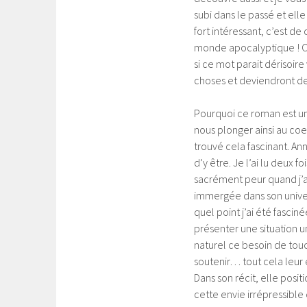
subi dans le passé et elle
fort intéressant, c’est d
monde apocalyptique ! C
si ce mot parait dérisoire 
choses et deviendront de
Pourquoi ce roman est un 
nous plonger ainsi au coeu
trouvé cela fascinant. An
d’y être. Je l’ai lu deux fo
sacrément peur quand j’ai 
immergée dans son unive
quel point j’ai été fascin
présenter une situation un
naturel ce besoin de touc
soutenir… tout cela leur e
Dans son récit, elle posi
cette envie irrépressible 