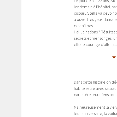
Le jour de ses 22 ans, Ste
lendemain à l’hôpital, sa
disparu.
Stella va devoir 
a ouvert les yeux dans ce
devrait pas.
Hallucinations ? Résulta
secrets et mensonges, un
elle le courage d’aller ju
★ 
Dans cette histoire on déc
habite seule avec sa sœur
caractère leurs liens sont 
Malheureusement la vie va
leur anniversaire, la voit