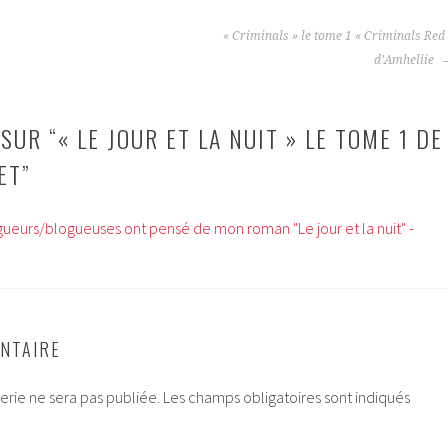
« Criminals » le tome 1 « Criminals Red
d’Amheliie
SUR “
« LE JOUR ET LA NUIT » LE TOME 1 DE
ET
”
gueurs/blogueuses ont pensé de mon roman "Le jour et la nuit" -
NTAIRE
rie ne sera pas publiée.
Les champs obligatoires sont indiqués