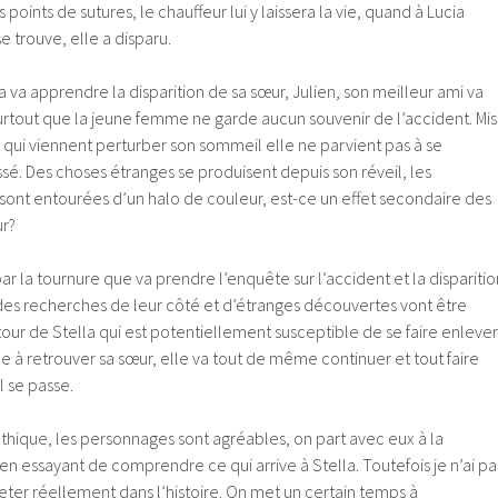
 points de sutures, le chauffeur lui y laissera la vie, quand à Lucia
e trouve, elle a disparu.
la va apprendre la disparition de sa sœur, Julien, son meilleur ami va
 surtout que la jeune femme ne garde aucun souvenir de l’accident. Mis
 qui viennent perturber son sommeil elle ne parvient pas à se
ssé.
Des choses étranges se produisent depuis son réveil, les
sont entourées d’un halo de couleur, est-ce un effet secondaire des
r?
ar la tournure que va prendre l’enquête sur l’accident et la disparitio
 des recherches de leur côté et d’étranges découvertes vont être
tour de Stella qui est potentiellement susceptible de se faire enlever
ée à retrouver sa sœur, elle va tout de même continuer et tout faire
 se passe.
thique, les personnages sont agréables, on part avec eux à la
 en essayant de comprendre ce qui arrive à Stella.
Toutefois je n’ai pa
eter réellement dans l’histoire. On met un certain temps à