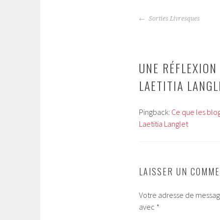
Sorties Livresques
NAVIGATION
DES
ARTICLES
UNE RÉFLEXION 
LAETITIA LANGL
Pingback:
Ce que les blo
Laetitia Langlet
LAISSER UN COMME
Votre adresse de message
avec
*