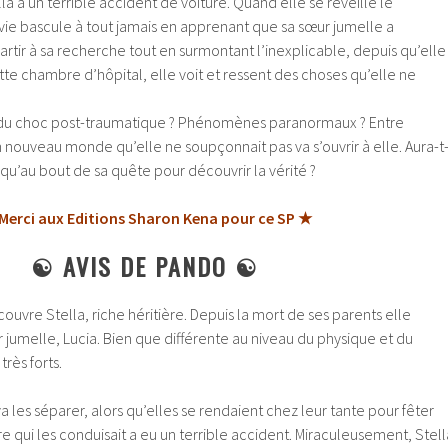
lla a un terrible accident de voiture. Quand elle se réveille le
 vie bascule à tout jamais en apprenant que sa sœur jumelle a
partir à sa recherche tout en surmontant l’inexplicable, depuis qu’elle
tte chambre d’hôpital, elle voit et ressent des choses qu’elle ne
t du choc post-traumatique ? Phénomènes paranormaux ? Entre
 nouveau monde qu’elle ne soupçonnait pas va s’ouvrir à elle. Aura-t
squ’au bout de sa quête pour découvrir la vérité ?
Merci aux Editions Sharon Kena pour ce SP ★
☯ AVIS DE PANDO ☯
ouvre Stella, riche héritière. Depuis la mort de ses parents elle
 jumelle, Lucia. Bien que différente au niveau du physique et du
très forts.
 les séparer, alors qu’elles se rendaient chez leur tante pour fêter
ure qui les conduisait a eu un terrible accident. Miraculeusement, Stell