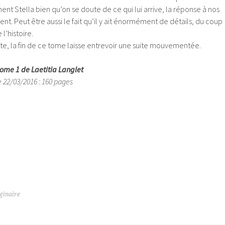
nt Stella bien qu’on se doute de ce qui lui arrive, la réponse à nos
nt. Peut être aussi le fait qu’il y ait énormément de détails, du coup
 l’histoire.
ante, la fin de ce tome laisse entrevoir une suite mouvementée.
e tome 1 de Laetitia Langlet
 22/03/2016 : 160 pages
ginaire