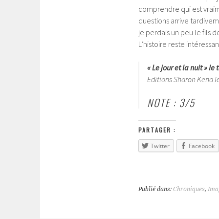
comprendre qui est vraime
questions arrive tardiveme
je perdais un peu le fils de
L’histoire reste intéress
« Le jour et la nuit » l
Editions Sharon Kena le
NOTE : 3/5
PARTAGER :
Twitter
Facebook
Publié dans:
Chroniques
,
Ima