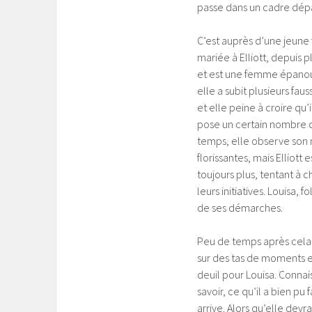
passe dans un cadre dépay
C’est auprès d’une jeune 
mariée à Elliott, depuis p
et est une femme épanouie
elle a subit plusieurs fau
et elle peine à croire qu’
pose un certain nombre d
temps, elle observe son 
florissantes, mais Elliot
toujours plus, tentant à 
leurs initiatives. Louisa
de ses démarches.
Peu de temps après cela, 
sur des tas de moments et
deuil pour Louisa. Connais
savoir, ce qu’il a bien p
arrive. Alors qu’elle devra