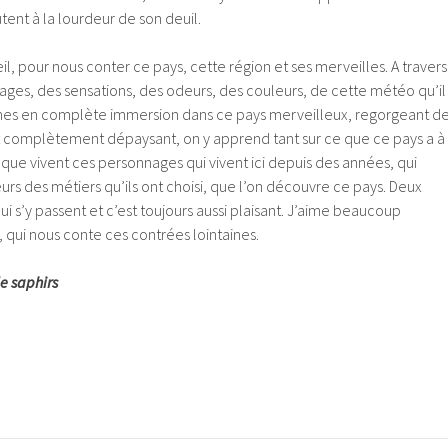
tent à la lourdeur de son deuil.
il, pour nous conter ce pays, cette région et ses merveilles. A travers
ages, des sensations, des odeurs, des couleurs, de cette météo qu’il
es en complète immersion dans ce pays merveilleux, regorgeant d
st complètement dépaysant, on y apprend tant sur ce que ce pays a à
 ce que vivent ces personnages qui vivent ici depuis des années, qui
urs des métiers qu’ils ont choisi, que l’on découvre ce pays. Deux
qui s’y passent et c’est toujours aussi plaisant. J’aime beaucoup
, qui nous conte ces contrées lointaines.
e saphirs