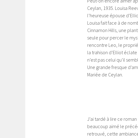
Peut-on encore aimer ap
Ceylan, 1935. Louisa Reev
l’heureuse épouse d’Ellio
Louisa fait face à de nom
Cinnamon Hills, une plan
seule pour percer le mys
rencontre Leo, le proprié
la trahison d’Elliot éclat
n’est pas celui qu’il semb
Une grande fresque d’amo
Mariée de Ceylan.
J’ai tardé à lire ce roman
beaucoup aimé le précéd
retrouvé, cette ambiance 