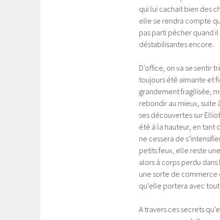
qui lui cachait bien des 
elle se rendra compte que
pas parti pécher quand il
déstabilisantes encore.
D’office, on va se sentir 
toujours été aimante et 
grandement fragilisée, ma
rebondir au mieux, suite 
ses découvertes sur Elliot
été à la hauteur, en tant
ne cessera de s’intensifie
petits feux, elle reste un
alors à corps perdu dans 
une sorte de commerce qui
qu’elle portera avec tout
A travers ces secrets qu’e