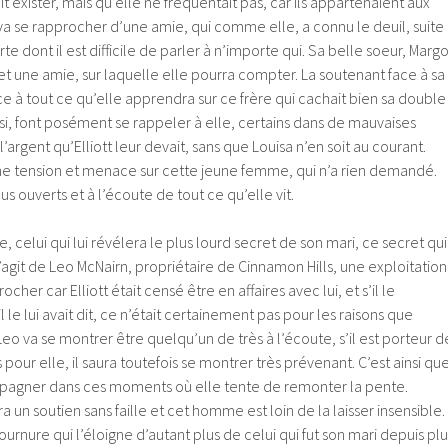
 exister, mais qu’elle ne fréquentait pas, car ils appartenaient aux
 va se rapprocher d’une amie, qui comme elle, a connu le deuil, suite
rte dont il est difficile de parler à n’importe qui. Sa belle soeur, Marg
e et une amie, sur laquelle elle pourra compter. La soutenant face à sa
 à tout ce qu’elle apprendra sur ce frère qui cachait bien sa double
si, font posément se rappeler à elle, certains dans de mauvaises
’argent qu’Elliott leur devait, sans que Louisa n’en soit au courant.
ne tension et menace sur cette jeune femme, qui n’a rien demandé.
s ouverts et à l’écoute de tout ce qu’elle vit.
, celui qui lui révélera le plus lourd secret de son mari, ce secret qui
 s’agit de Leo McNairn, propriétaire de Cinnamon Hills, une exploitation
ocher car Elliott était censé être en affaires avec lui, et s’il le
le lui avait dit, ce n’était certainement pas pour les raisons que
eo va se montrer être quelqu’un de très à l’écoute, s’il est porteur d
our elle, il saura toutefois se montrer très prévenant. C’est ainsi qu
compagner dans ces moments où elle tente de remonter la pente.
ra un soutien sans faille et cet homme est loin de la laisser insensible.
ournure qui l’éloigne d’autant plus de celui qui fut son mari depuis plu