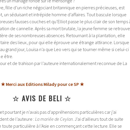
rès un mariage fondé sur le mensonge ?
e, fille d’un riche négociant britannique en pierres précieuses, est
t, un séduisant et intrépide homme d’affaires. Tout bascule lorsque
breuses fausses couches et qu’Elliot passe le plus clair de son temps 
tation de cannelle.
Après sa mort brutale, la jeune femme se retrouve
tère de ses nombreuses absences. Retournant à la plantation, elle
taire des lieux, pour qui elle éprouve une étrange attirance. Lorsque
e au grand jour, Louisa n’a que Leo vers qui se tourner même si celui-ci
le être.
ur et de trahison par l’auteure internationalement reconnue de La
★ Merci aux Editions Milady pour ce SP ★
☆ AVIS DE BELI ☆
 et pourtant je n’avais pas d’appréhensions particulières car j’ai
ent de l’auteure :
La mariée de Ceylan
. J’ai d’ailleurs tout de suite
toute particulière à l’Asie en commençant cette lecture. Elle se