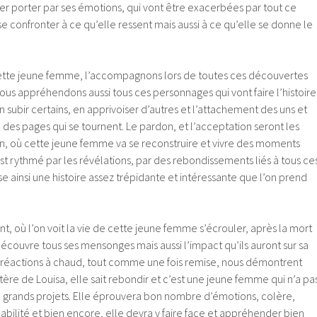
isser porter par ses émotions, qui vont être exacerbées par tout ce
r se confronter à ce qu’elle ressent mais aussi à ce qu’elle se donne le
ette jeune femme, l’accompagnons lors de toutes ces découvertes
 Nous appréhendons aussi tous ces personnages qui vont faire l’histoire
n subir certains, en apprivoiser d’autres et l’attachement des uns et
l des pages qui se tournent. Le pardon, et l’acceptation seront les
, où cette jeune femme va se reconstruire et vivre des moments
 est rythmé par les révélations, par des rebondissements liés à tous ce
e ainsi une histoire assez trépidante et intéressante que l’on prend
nt, où l’on voit la vie de cette jeune femme s’écrouler, après la mort
écouvre tous ses mensonges mais aussi l’impact qu’ils auront sur sa
 réactions à chaud, tout comme une fois remise, nous démontrent
tère de Louisa, elle sait rebondir et c’est une jeune femme qui n’a pa
de grands projets. Elle éprouvera bon nombre d’émotions, colère,
pabilité et bien encore, elle devra y faire face et appréhender bien