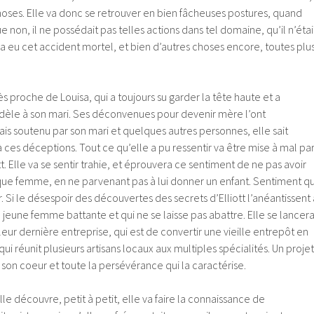
choses. Elle va donc se retrouver en bien fâcheuses postures, quand
 non, il ne possédait pas telles actions dans tel domaine, qu’il n’étai
 a eu cet accident mortel, et bien d’autres choses encore, toutes plu
très proche de Louisa, qui a toujours su garder la tête haute et a
fidèle à son mari. Ses déconvenues pour devenir mère l’ont
is soutenu par son mari et quelques autres personnes, elle sait
à ces déceptions. Tout ce qu’elle a pu ressentir va être mise à mal pa
t. Elle va se sentir trahie, et éprouvera ce sentiment de ne pas avoir
 que femme, en ne parvenant pas à lui donner un enfant. Sentiment qu
r. Si le désespoir des découvertes des secrets d’Elliott l’anéantissent 
e jeune femme battante et qui ne se laisse pas abattre. Elle se lancer
leur dernière entreprise, qui est de convertir une vieille entrepôt en
 réunit plusieurs artisans locaux aux multiples spécialités. Un projet
 son coeur et toute la persévérance qui la caractérise.
lle découvre, petit à petit, elle va faire la connaissance de