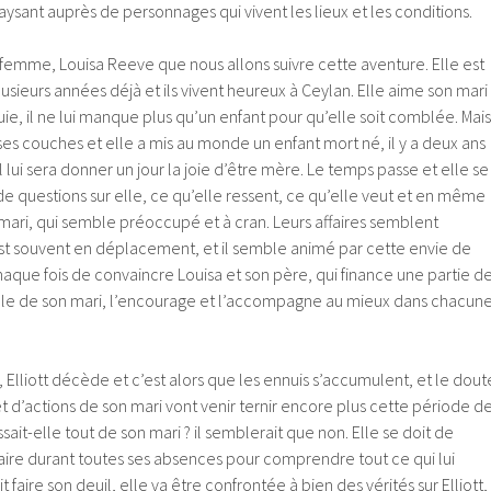
sant auprès de personnages qui vivent les lieux et les conditions.
femme, Louisa Reeve que nous allons suivre cette aventure. Elle est
lusieurs années déjà et ils vivent heureux à Ceylan. Elle aime son mari
, il ne lui manque plus qu’un enfant pour qu’elle soit comblée. Mais
sses couches et elle a mis au monde un enfant mort né, il y a deux ans
il lui sera donner un jour la joie d’être mère. Le temps passe et elle se
e questions sur elle, ce qu’elle ressent, ce qu’elle veut et en même
mari, qui semble préoccupé et à cran. Leurs affaires semblent
t est souvent en déplacement, et il semble animé par cette envie de
chaque fois de convaincre Louisa et son père, qui finance une partie d
, folle de son mari, l’encourage et l’accompagne au mieux dans chacun
Elliott décède et c’est alors que les ennuis s’accumulent, et le dout
 d’actions de son mari vont venir ternir encore plus cette période d
sait-elle tout de son mari ? il semblerait que non. Elle se doit de
u faire durant toutes ses absences pour comprendre tout ce qui lui
it faire son deuil, elle va être confrontée à bien des vérités sur Elliott,