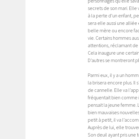
personnages qu’elle savait
secrets de son mari. Elle
à la perte d’un enfant, pe
sera elle aussi une allié
belle mère ou encore face
vie. Certains hommes aus
attentions, réclamant de l
Cela inaugure une certai
D’autres se montreront plu
Parmi eux, il y a un homme
la brisera encore plus. Il
de cannelle. Elle va l’appr
fréquentait bien comme il 
pensait la jeune femme. L
bien mauvaises nouvelles p
petit à petit, il va l’ac
Auprès de lui, elle trouve
Son deuil ayant pris une t