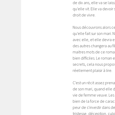
de dix ans, elle va se la
qu’elle vit. Elle va devoi
droit de vivre.
Nous découvrons alors c
qu’elle fait sur son mari.
avec elle, et elle devra e
des autres changera au fi
maitres mots de ce roman
bien difficiles. Le roman
secrets, cela nous propos
réellement plaisir à lire.
C’est un récit assez prena
de son mari, quand elle d
vie de femme veuve. Les
bien de la force de carac
peur de s’investir dans 
tristesse, déception, cul