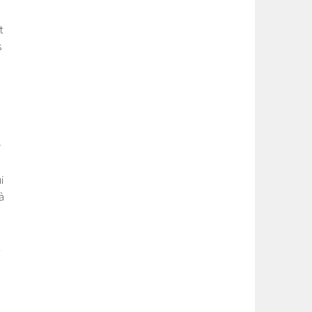
t
s
r
i
à
a