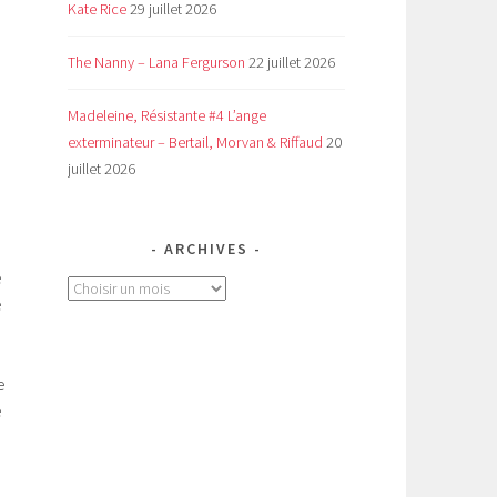
Kate Rice
29 juillet 2026
The Nanny – Lana Fergurson
22 juillet 2026
Madeleine, Résistante #4 L’ange
exterminateur – Bertail, Morvan & Riffaud
20
juillet 2026
ARCHIVES
e
Archives
e
e
e