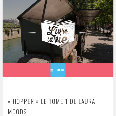
Aller
au
contenu
principal
LIVRE SA VIE
MENU
« HOPPER » LE TOME 1 DE LAURA
MOODS