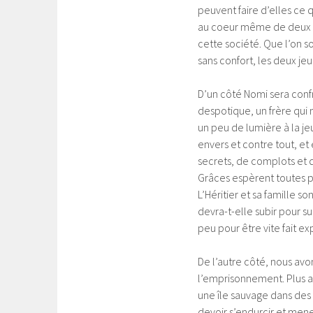
peuvent faire d’elles ce q
au coeur même de deux l
cette société. Que l’on so
sans confort, les deux 
D’un côté Nomi sera confr
despotique, un frère qui 
un peu de lumière à la jeun
envers et contre tout, et
secrets, de complots et de
Grâces espèrent toutes pla
L’Héritier et sa famille so
devra-t-elle subir pour surv
peu pour être vite fait ex
De l’autre côté, nous avo
l’emprisonnement. Plus a
une île sauvage dans des c
devoir s’endurcir et mene