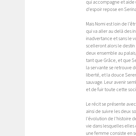
qui accompagne et aide 
d’espoir repose en Serina
Mais Nomi est loin de l’êtr
qui va aller au delà des in
inadvertance et sans le v
scelleront alors le desti
deux ensemble au palais,
tant que Grâce, et que S
la servante se retrouve 
liberté, et la douce Sere
sauvage. Leur avenir semb
et de fuir toute cette soc
Le récit se présente ave
ainsi de suivre les deux 
l’évolution de l’histoire
vie dans lesquelles elles
une femme consiste en so