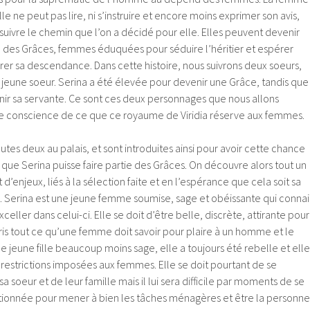
lle ne peut pas lire, ni s’instruire et encore moins exprimer son avis,
e suivre le chemin que l’on a décidé pour elle. Elles peuvent devenir
 des Grâces, femmes éduquées pour séduire l’héritier et espérer
rer sa descendance. Dans cette histoire, nous suivrons deux soeurs,
a jeune soeur. Serina a été élevée pour devenir une Grâce, tandis que
r sa servante. Ce sont ces deux personnages que nous allons
dre conscience de ce que ce royaume de Viridia réserve aux femmes.
utes deux au palais, et sont introduites ainsi pour avoir cette chance
que Serina puisse faire partie des Grâces. On découvre alors tout un
d’enjeux, liés à la sélection faite et en l’espérance que cela soit sa
e. Serina est une jeune femme soumise, sage et obéissante qui connai
xceller dans celui-ci. Elle se doit d’être belle, discrète, attirante pour
a pris tout ce qu’une femme doit savoir pour plaire à un homme et le
ne jeune fille beaucoup moins sage, elle a toujours été rebelle et elle
 restrictions imposées aux femmes. Elle se doit pourtant de se
sa soeur et de leur famille mais il lui sera difficile par moments de se
ditionnée pour mener à bien les tâches ménagères et être la personne