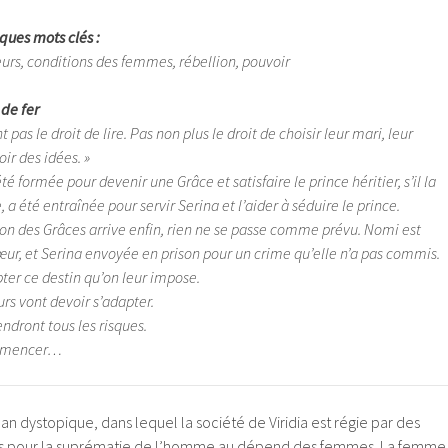
ues mots clés :
eurs, conditions des femmes, rébellion, pouvoir
de fer
t pas le droit de lire. Pas non plus le droit de choisir leur mari, leur
oir des idées. »
té formée pour devenir une Grâce et satisfaire le prince héritier, s’il la
, a été entraînée pour servir Serina et l’aider à séduire le prince.
ion des Grâces arrive enfin, rien ne se passe comme prévu. Nomi est
œur, et Serina envoyée en prison pour un crime qu’elle n’a pas commis.
ter ce destin qu’on leur impose.
urs vont devoir s’adapter.
endront tous les risques.
commencer…
an dystopique, dans lequel la société de Viridia est régie par des
nies pour la suprématie de l’homme au dépend des femmes. La femme