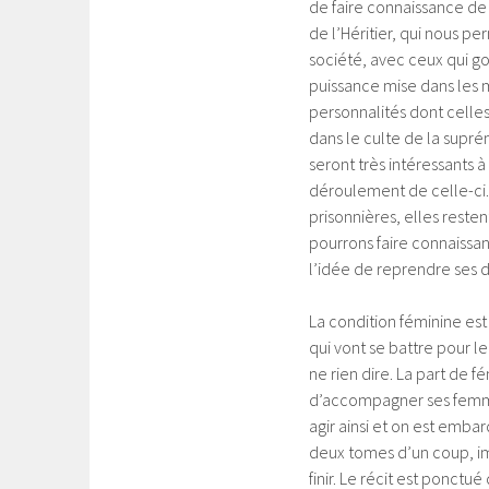
de faire connaissance de b
de l’Héritier, qui nous 
société, avec ceux qui g
puissance mise dans les 
personnalités dont celles
dans le culte de la supr
seront très intéressants à
déroulement de celle-ci.
prisonnières, elles resten
pourrons faire connaissan
l’idée de reprendre ses d
La condition féminine est
qui vont se battre pour le
ne rien dire. La part de f
d’accompagner ses femmes
agir ainsi et on est embar
deux tomes d’un coup, imp
finir. Le récit est ponct