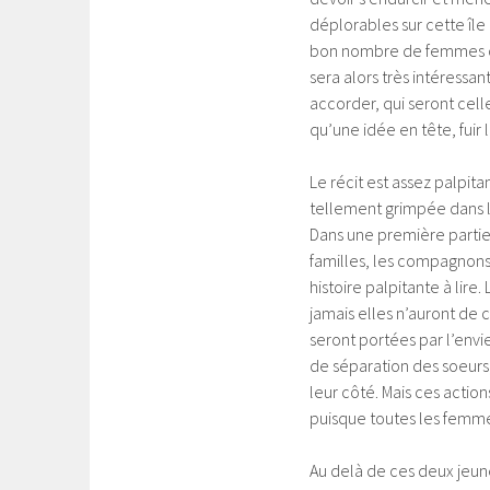
déplorables sur cette île 
bon nombre de femmes ont 
sera alors très intéressan
accorder, qui seront celle
qu’une idée en tête, fuir 
Le récit est assez palpita
tellement grimpée dans l
Dans une première partie
familles, les compagnons
histoire palpitante à lir
jamais elles n’auront de ce
seront portées par l’env
de séparation des soeurs
leur côté. Mais ces acti
puisque toutes les femmes
Au delà de ces deux jeun