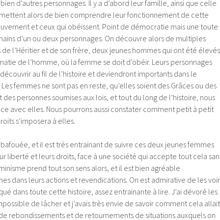
ien d’autres personnages. Il y a d’abord leur famille, ainsi que celle
permettent alors de bien comprendre leur fonctionnement de cette
ouvernent et ceux qui obéissent. Point de démocratie mais une toute
mains d’un ou deux personnages. On découvre alors de multiples
 de l’Héritier et de son frère, deux jeunes hommes qui ont été élevés
ématie de l’homme, où la femme se doit d’obéir. Leurs personnages
 découvrir au fil de l’histoire et deviendront importants dans le
 Les femmes ne sont pas en reste, qu’elles soient des Grâces ou des
t des personnes soumises aux lois, et tout du long de l’histoire, nous
ce avec elles. Nous pourrons aussi constater comment petit à petit
roits s’imposera à elles.
 bafouée, et il est très entrainant de suivre ces deux jeunes femmes
ur liberté et leurs droits, face à une société qui accepte tout cela san
éminisme prend tout son sens alors, et il est bien agréable
 dans leurs actions et revendications. On est admirative de les voir
qué dans toute cette histoire, assez entrainante à lire. J’ai dévoré les
ossible de lâcher et j’avais très envie de savoir comment cela allait
ué de rebondissements et de retournements de situations auxquels on