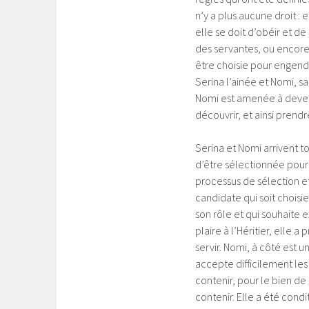
n’y a plus aucune droit : e
elle se doit d’obéir et d
des servantes, ou encore
être choisie pour engend
Serina l’ainée et Nomi, s
Nomi est amenée à deveni
découvrir, et ainsi pren
Serina et Nomi arrivent to
d’être sélectionnée pour 
processus de sélection et 
candidate qui soit choisi
son rôle et qui souhaite e
plaire à l’Héritier, elle 
servir. Nomi, à côté est u
accepte difficilement les
contenir, pour le bien de 
contenir. Elle a été con