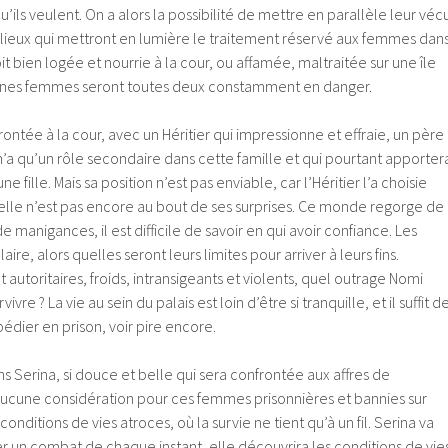
u’ils veulent. On a alors la possibilité de mettre en parallèle leur véc
ieux qui mettront en lumière le traitement réservé aux femmes dan
it bien logée et nourrie à la cour, ou affamée, maltraitée sur une île
jeunes femmes seront toutes deux constamment en danger.
ontée à la cour, avec un Héritier qui impressionne et effraie, un père
n’a qu’un rôle secondaire dans cette famille et qui pourtant apporter
e fille. Mais sa position n’est pas enviable, car l’Héritier l’a choisie
 elle n’est pas encore au bout de ses surprises. Ce monde regorge de
 manigances, il est difficile de savoir en qui avoir confiance. Les
ire, alors quelles seront leurs limites pour arriver à leurs fins.
nt autoritaires, froids, intransigeants et violents, quel outrage Nomi
ivre ? La vie au sein du palais est loin d’être si tranquille, et il suffit d
pédier en prison, voir pire encore.
ns Serina, si douce et belle qui sera confrontée aux affres de
ucune considération pour ces femmes prisonnières et bannies sur
onditions de vies atroces, où la survie ne tient qu’à un fil. Serina va
r un combat de chaque instant, elle découvrira les conditions de vie