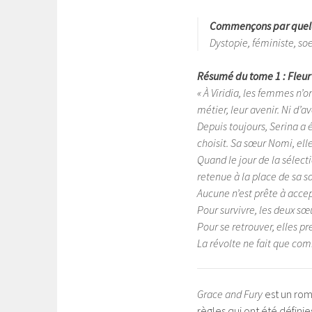
Commençons par quelq
Dystopie, féministe, so
Résumé du tome 1 : Fleur 
« À Viridia, les femmes n’on
métier, leur avenir. Ni d’av
Depuis toujours, Serina a é
choisit. Sa sœur Nomi, elle
Quand le jour de la sélect
retenue à la place de sa s
Aucune n’est prête à accep
Pour survivre, les deux sœ
Pour se retrouver, elles pr
La révolte ne fait que 
Grace and Fury
est un rom
règles qui ont été défi