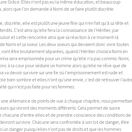
une Grâce. Elles n’ont pas eu la même éducation, et beaucoup
, alors que l’on demande à Nomi de se faire plutôt discrète.
e, discrète, elle est plutôt une jeune fille qui n’en fait qu’à sa tête et
terdits. C’est ainsi qu’elle fera la connaissance de l’Héritier, par
ouloir et cette rencontre ainsi que sa réaction à ce moment-là
n de Nomi et sa soeur. Les deux soeurs qui devaient donc vivre toutes
 vont être brutalement séparées, quand l’Héritier choisira Nomi en
erina sera emprisonnée pour un crime qu’elle n’a pas commis. Nomi,
donc à la cour pour séduire un homme alors qu’elle ne rêve que de
na va devoir survivre sur une île où l’emprisonnement est rude et
le bien sombre et elles n’ont qu’une envie, c’est de retrouver l’autr
iété qui n’est pas faite pour les femmes.
c une alternance de points de vue à chaque chapitre, nous permettan
soeurs qui vivront des moments différents. Cela permet de suivre
 de chacune d’entre elles et de prendre conscience des conditions de
 devront survivre. Chacune sera confrontée à son lot de danger, être
i un danger puisqu’elles n’ont pas de droits et que les hommes