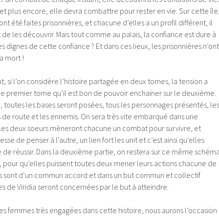
et plus encore, elle devra combattre pour rester en vie. Sur cette île
été faites prisonnières, et chacune d’elles a un profil différent, il
t de les découvrir. Mais tout comme au palais, la confiance est dure à
s dignes de cette confiance ? Et dans ces lieux, les prisonnières n’ont
la mort !
nt, si l’on considère l’histoire partagée en deux tomes, la tension a
e premier tome qu’il est bon de pouvoir enchainer sur le deuxième.
, toutes les bases seront posées, tous les personnages présentés, le
 de route et les ennemis. On sera très vite embarqué dans une
e. Les deux soeurs mèneront chacune un combat pour survivre, et
sse de penser à l’autre, un lien fort les unit et c’est ainsi qu’elles
ie de réussir. Dans la deuxième partie, on restera sur ce même schém
, pour qu’elles puissent toutes deux mener leurs actions chacune de
ons sont d’un commun accord et dans un but commun et collectif
 de Viridia seront concernées par le but à atteindre.
es femmes très engagées dans cette histoire, nous aurons l’occasion