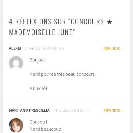
ARTICLES
4 RÉFLEXIONS SUR “
CONCOURS ★
MADEMOISELLE JUNE
”
ALEXEI
2 mai 2017 à 17 h 46 min
RÉPONDRE
Bonjour,
Merci pour ce très beau concours,
À bientôt
MARITANO PRESCILLIA
4 mai 2017 à 9 h 56 min
RÉPONDRE
Coucou !
Merci beaucoup !