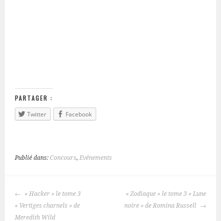
PARTAGER :
Twitter
Facebook
Publié dans:
Concours
,
Evénements
« Hacker » le tome 3
« Zodiaque » le tome 3 « Lune
NAVIGATION
« Vertiges charnels » de
noire » de Romina Russell
DES
Meredith Wild