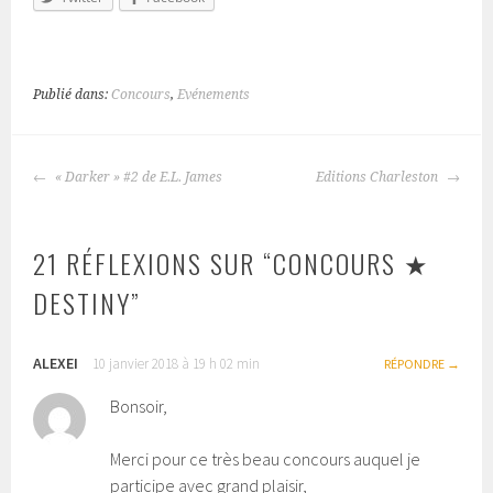
Publié dans:
Concours
,
Evénements
« Darker » #2 de E.L. James
Editions Charleston
NAVIGATION
DES
ARTICLES
21 RÉFLEXIONS SUR “
CONCOURS ★
DESTINY
”
ALEXEI
10 janvier 2018 à 19 h 02 min
RÉPONDRE
Bonsoir,
Merci pour ce très beau concours auquel je
participe avec grand plaisir,