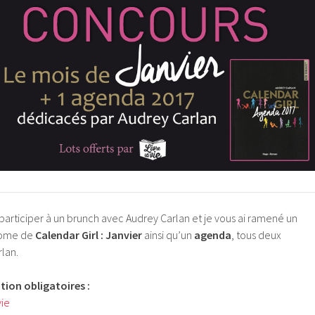
e participer à un brunch avec Audrey Carlan et je vous ai ramené un
tome de
Calendar Girl : Janvier
ainsi qu’un
agenda
, tous deux
lan.
tion obligatoires :
vie