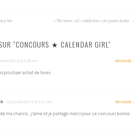
ary Ves
« The team » #2 « Addiction » de Lynda Aicher
SUR “
CONCOURS ★ CALENDAR GIRL
”
anvier 2017 à 10 h 09 min
RÉPONDRE
s prochain achat de livres
VA
11 janvier 2017 à 10 h 17 min
RÉPONDRE
ente ma chance , j’aime et je partage merci pour ce concours bonne