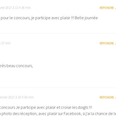
vier 2017 à 11 h 36 min
RÉPONDRE
pour le concours, je participe avec plaisir !!! Belle journée
h 17 min
RÉPONDRE
très beau concours,
anvier 2017 à 19 h 08 min
RÉPONDRE
oncours Je participe avec plaisir et croise les doigts !!!
a photo des réception, avec plaisir sur Facebook, si j’ai la chance de l