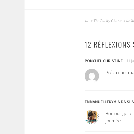
« The Lucky Charm » de M
NAVIGATION
DES
ARTICLES
12 RÉFLEXIONS 
PONCHEL CHRISTINE
11 j
Prévu dans mai
EMMANUELLEKYMIA DA SIL
Bonjour , je t
journée