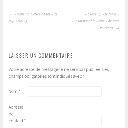
« Sans nouvelles de toi » de
« Close up » le tome 3
NAVIGATION
Joy Fielding
« Insaisissable Steve » de Jane
DES
Devreaux
ARTICLES
LAISSER UN COMMENTAIRE
Votre adresse de messagerie ne sera pas publiée.
Les
champs obligatoires sont indiqués avec
*
Nom
*
Adresse
de
contact
*