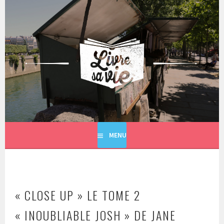
Aller
au
contenu
principal
LIVRE SA VIE
MENU
« CLOSE UP » LE TOME 2
« INOUBLIABLE JOSH » DE JANE