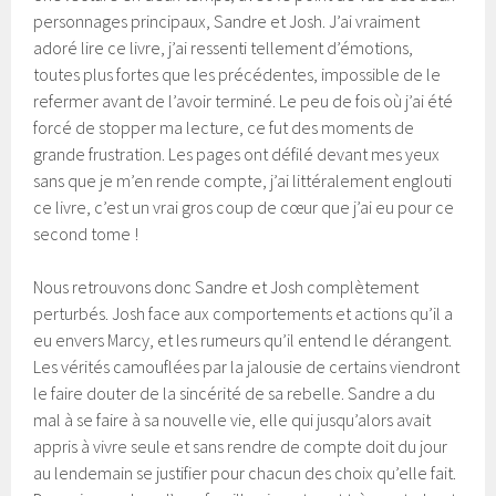
personnages principaux, Sandre et Josh. J’ai vraiment
adoré lire ce livre, j’ai ressenti tellement d’émotions,
toutes plus fortes que les précédentes, impossible de le
refermer avant de l’avoir terminé. Le peu de fois où j’ai été
forcé de stopper ma lecture, ce fut des moments de
grande frustration. Les pages ont défilé devant mes yeux
sans que je m’en rende compte, j’ai littéralement englouti
ce livre, c’est un vrai gros coup de cœur que j’ai eu pour ce
second tome !
Nous retrouvons donc Sandre et Josh complètement
perturbés. Josh face aux comportements et actions qu’il a
eu envers Marcy, et les rumeurs qu’il entend le dérangent.
Les vérités camouflées par la jalousie de certains viendront
le faire douter de la sincérité de sa rebelle. Sandre a du
mal à se faire à sa nouvelle vie, elle qui jusqu’alors avait
appris à vivre seule et sans rendre de compte doit du jour
au lendemain se justifier pour chacun des choix qu’elle fait.