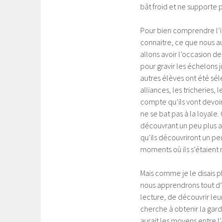
bât froid et ne supporte p
Pour bien comprendre l’i
connaitre, ce que nous au
allons avoir l’occasion d
pour gravir les échelons ju
autres élèves ont été séle
alliances, les tricheries
compte qu’ils vont devoir 
ne se bat pas à la loyale. 
découvrant un peu plus a
qu’ils découvriront un pe
moments où ils s’étaient
Mais comme je le disais pl
nous apprendrons tout d’eu
lecture, de découvrir leur
cherche à obtenir la garde
aurait les moyens entre l’