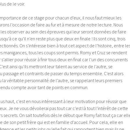
lus de le voir.
mportance de ce stage pour chacun d’eux, il nous faut mieux les
rons l’occasion de faire au fur et à mesure de notre lecture. Nous
e les observer au sein des épreuves qui leur seront données de faire
squ’à ce qu’il n’en reste plus que deux en finale ! Ils sont cinq, trois
ctionnés. On s’intéresse bien à tout cet aspect de l’histoire, entre le
, les manigances, tous les coups sont permis. Romy et Cruz se rendent
s’allier pour réussir à finir tous deux en final car l’un des concurrents
C’est ainsi qu’ils mettront leur talent au service de l’autre, se
u passage et contraints de passer du temps ensemble. C’est alors
u la véritable personnalité de l’autre, se rappelant leurs premiers
 rendu compte avoir tant de points en commun.
us haut, c’est en nous intéressant à leur motivation pour réussir que
x. Je ne vous dévoilerai pas tout car c’est là tout l’intérêt de cette
s secrets. On sait toutefois dès le début que Romy fait tout ça car ell
 de son petit frère qui est en famille d’accueil. Pour cela, elle en
Agence et les petits jobs qu’elle fait qui rapportent bien mais ils ne