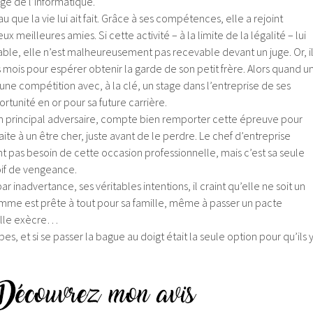
ge de l’informatique.
au que la vie lui ait fait. Grâce à ses compétences, elle a rejoint
x meilleures amies. Si cette activité – à la limite de la légalité – lui
able, elle n’est malheureusement pas recevable devant un juge. Or, i
 mois pour espérer obtenir la garde de son petit frère.
Alors quand u
ne compétition avec, à la clé, un stage dans l’entreprise de ses
ortunité en or pour sa future carrière.
on principal adversaire, compte bien remporter cette épreuve pour
faite à un être cher, juste avant de le perdre. Le chef d’entreprise
nt pas besoin de cette occasion professionnelle, mais c’est sa seule
oif de vengeance.
inadvertance, ses véritables intentions, il craint qu’elle ne soit un
femme est prête à tout pour sa famille, même à passer un pacte
’elle exècre…
pes, et si se passer la bague au doigt était la seule option pour qu’ils 