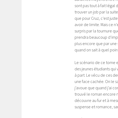
sont pas tout à fait légal 
trouver un job par la suit
que pour Cruz, c’est juste
avoir de limite. Mais ce n
surpris par la tournure q
prendra beaucoup d’impor
plus encore que par une s
quand on sait à quel point
Le scénario de ce tome 
des jeunes étudiants qui v
à part. Le vécu de ces de
une face cachée. On le sa
j’avoue que quand j’ai com
trouvé le roman encore mei
découvre au fur et à mesu
suspense et romance, sans