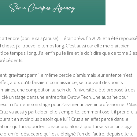
t attendre (bon je sais j’abuse), il était prévu fin 2025 et a été repouss
d chose, j’ai trouvé le temps long. C’est aussi car elle me plait bien
ti ce temps si long. J’ai enfin pu le lire et je dois dire que ce tome 3 es
précédents.
ent, gravitant parmi le même cercle d’amis mais leur entente n’est
effet, alors qu’ils faisaient connaissance, se trouvant des points
aines, une compétition au sein de l’université a été proposé à des
 à la clé un stage dans une entreprise Cyrow Tech. Une aubaine pour
oin d’obtenir son stage pour s’assurer un avenir professionnel ! Mais
uz va aussi y participer, elle s’emporte, comment ose-t-il prendre l
urrait en avoir plus besoin que lui ? Cruz a en effet percé dans le
tions qui lui rapportent beaucoup alors à quoi lui servirait un stage
le premier désaccord qui les a éloigné l’un de l’autre, depuis elle le