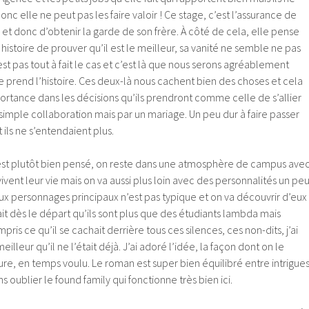
donc elle ne peut pas les faire valoir ! Ce stage, c’est l’assurance de
e et donc d’obtenir la garde de son frère. À côté de cela, elle pense
 histoire de prouver qu’il est le meilleur, sa vanité ne semble ne pas
’est pas tout à fait le cas et c’est là que nous serons agréablement
ue prend l’histoire. Ces deux-là nous cachent bien des choses et cela
tance dans les décisions qu’ils prendront comme celle de s’allier
imple collaboration mais par un mariage. Un peu dur à faire passer
 ils ne s’entendaient plus.
est plutôt bien pensé, on reste dans une atmosphère de campus ave
ivent leur vie mais on va aussi plus loin avec des personnalités un pe
ux personnages principaux n’est pas typique et on va découvrir d’eux
it dès le départ qu’ils sont plus que des étudiants lambda mais
pris ce qu’il se cachait derrière tous ces silences, ces non-dits, j’ai
lleur qu’il ne l’était déjà. J’ai adoré l’idée, la façon dont on le
re, en temps voulu. Le roman est super bien équilibré entre intrigues
 oublier le found family qui fonctionne très bien ici.