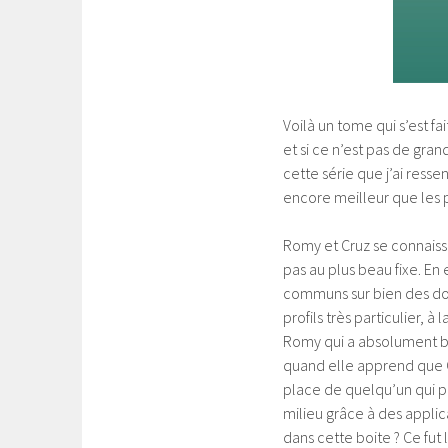
Voilà un tome qui s’est fai
et si ce n’est pas de gran
cette série que j’ai ressen
encore meilleur que les 
Romy et Cruz se connaiss
pas au plus beau fixe. En 
communs sur bien des dom
profils très particulier,
Romy qui a absolument bes
quand elle apprend que Cr
place de quelqu’un qui po
milieu grâce à des applica
dans cette boite ? Ce fut 