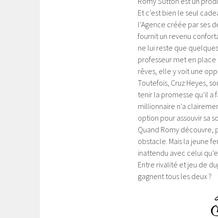
Romy Sutton est un prodi
Et c’est bien le seul cade
l’Agence créée par ses deu
fournit un revenu confort
ne lui reste que quelques
professeur met en place u
rêves, elle y voit une opp
Toutefois, Cruz Heyes, s
tenir la promesse qu’il a 
millionnaire n’a claireme
option pour assouvir sa s
Quand Romy découvre, par 
obstacle. Mais la jeune 
inattendu avec celui qu
Entre rivalité et jeu de du
gagnent tous les deux ?