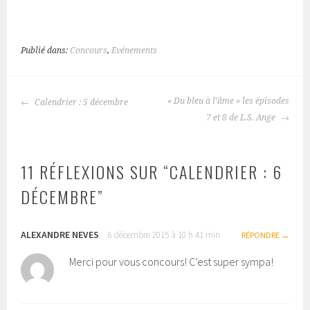
Publié dans:
Concours
,
Evénements
« Du bleu à l’âme » les épisodes
Calendrier : 5 décembre
NAVIGATION
7 et 8 de L.S. Ange
DES
ARTICLES
11 RÉFLEXIONS SUR “
CALENDRIER : 6
DÉCEMBRE
”
ALEXANDRE NEVES
6 décembre 2015 à 10 h 41 min
RÉPONDRE
Merci pour vous concours! C’est super sympa!