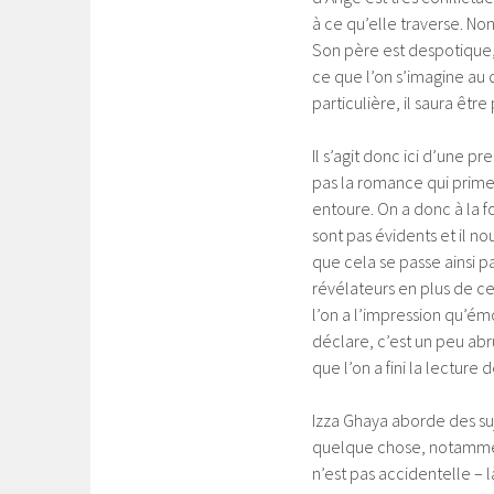
à ce qu’elle traverse. Non 
Son père est despotique,
ce que l’on s’imagine au 
particulière, il saura êt
Il s’agit donc ici d’une p
pas la romance qui prime 
entoure. On a donc à la f
sont pas évidents et il no
que cela se passe ainsi pa
révélateurs en plus de ce
l’on a l’impression qu’ém
déclare, c’est un peu abr
que l’on a fini la lecture
Izza Ghaya aborde des suj
quelque chose, notammen
n’est pas accidentelle – l