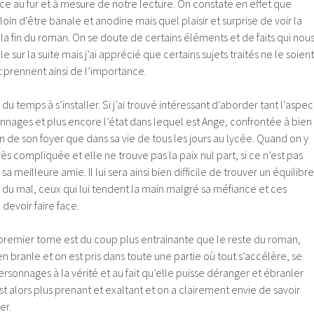
ce au fur et à mesure de notre lecture. On constate en effet que
 loin d’être banale et anodine mais quel plaisir et surprise de voir la
la fin du roman. On se doute de certains éléments et de faits qui nou
e sur la suite mais j’ai apprécié que certains sujets traités ne le soient
t prennent ainsi de l’importance.
u temps à s’installer. Si j’ai trouvé intéressant d’aborder tant l’aspec
nages et plus encore l’état dans lequel est Ange, confrontée à bien
n de son foyer que dans sa vie de tous les jours au lycée. Quand on y
très compliquée et elle ne trouve pas la paix nul part, si ce n’est pas
a meilleure amie. Il lui sera ainsi bien difficile de trouver un équilibre
t du mal, ceux qui lui tendent la main malgré sa méfiance et ces
 devoir faire face.
 premier tome est du coup plus entrainante que le reste du roman,
n branle et on est pris dans toute une partie où tout s’accélère, se
ersonnages à la vérité et au fait qu’elle puisse déranger et ébranler
est alors plus prenant et exaltant et on a clairement envie de savoir
er.