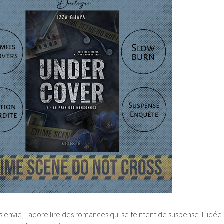
rès envie, j’adore lire des romances qui se teintent de suspense. L’idée