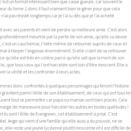
, c’est un format intéressant bien que casse gueule, car souvent le
teur du tome 1 donc il faut vraiment bien le gérer pour que cela
 n’ai pas résisté longtemps car je l’ai lu dès que je l’ai acheté.
it avec ses parents et vient de perdre sa meilleure amie. C’est alors
 profondément meurtrie par la perte de son amie, qu’elle va devoir
le, c’est un cauchemar, l’idée même de retourner auprès de ceux et
de mal à Harper l’angoisse énormément. Si elle craint de se retrouver
rce qu’elle est très en colère parce qu’elle sait que la mort de son
e, que tous ceux qui l’ont harcelée sont loin d’être innocent. Elle a
rir la vérité et les confronter à leurs actes.
mmes donc confrontés à quelques personnages qui feront l’histoire.
 gravitent parmi l’élite de son établissement, de ceux qui ont tous le
euvent tout se permettre car papa ou maman sont bien placés. Cela
e marge de manoeuvre pour harceler les autres en toutes quiétudes !
t ils sont l’élite de Evergreen, cet établissement si prisé. C’est
éel. Ange qui vient d’une famille qui elle aussi a du pouvoir, ne se
lle reste une jeune lycéenne plutôt innocente et il est difficile de