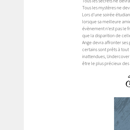
Tous les secrets ne devra
Tous les mystères ne devr
Lors d’une soirée étudia
lorsque sa meilleure ami
évènement n’est pas le f
que la disparition de cel
Ange devra affronter ses p
certains sont prêts à tou
inattendues, Undercover 
être le plus précieux des 