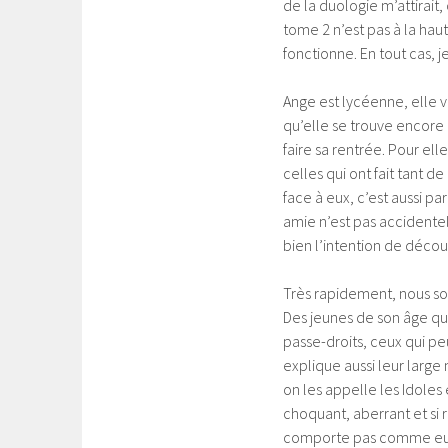
de la duologie m’attirait
tome 2 n’est pas à la hau
fonctionne. En tout cas, je
Ange est lycéenne, elle v
qu’elle se trouve encore
faire sa rentrée. Pour el
celles qui ont fait tant 
face à eux, c’est aussi pa
amie n’est pas accidentell
bien l’intention de découv
Très rapidement, nous so
Des jeunes de son âge qui
passe-droits, ceux qui p
explique aussi leur larg
on les appelle les Idoles e
choquant, aberrant et si r
comporte pas comme eux, e