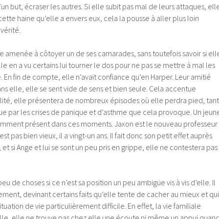
un but, écraser les autres. Si elle subit pas mal de leurs attaques, ell
 cette haine qu’elle a envers eux, cela la pousse à aller plus loin
vérité.
re amenée à côtoyer un de ses camarades, sans toutefois savoir si ell
Elle en a vu certains lui tourner le dos pour ne pas se mettre à mal les
e. En fin de compte, elle n’avait confiance qu’en Harper. Leur amitié
sans elle, elle se sent vide de sens et bien seule. Cela accentue
ilité, elle présentera de nombreux épisodes où elle perdra pied, tant
ue par les crises de panique et d’asthme que cela provoque. Un jeun
mment présent dans ces moments. Jaxon est le nouveau professeur
st pas bien vieux, il a vingt-un ans. Il fait donc son petit effet auprès
, et si Ange et lui se sont un peu pris en grippe, elle ne contestera pas
 de choses si ce n’est sa position un peu ambigüe vis à vis d’elle. Il
rement, devinant certains faits qu’elle tente de cacher au mieux et qui
uation de vie particulièrement difficile. En effet, la vie familiale
uelle, elle ne trouve pas chez elle une écoute ni même un appui quan