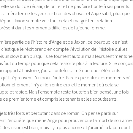
elle se doit de réussir, de briller et ne pas faire honte à ses parents.
 sa mère ferme les yeux sur bien des choses et Ange subit, plus que
départ. Jaxon semble voir tout cela et malgré leur relation
re présent dans les moments difficiles de la jeune femme.
remière partie de l’histoire d’Ange et de Jaxon, ce pourquoi ce n’est
c’est que le récit prend en compte l’évolution de l’histoire qui les
ois un slow burn puisqu’ils se tournent autour mais leurs sentiments ne
us faut du temps pour que cela ressorte plus à la lecture. Si je conçois
r rapport à l’histoire, j’aurai toutefois aimé quelques éléments
 qu’ils éprouvent l’un pour l’autre. Parce que entre ces moments où
otionnellement il n’y a rien entre eux et le moment où cela se
upte et rapide. Mais l’ensemble reste toutefois bien pensé, une fois
 de ce premier tome et compris les tenants et les aboutissants !
ets très forts et percutant dans ce roman. On pense partir sur
t l’enquête que mène Ange pour prouver que la mort de son amie
à dessus on est bien, mais il y a plus encore et j’ai aimé la façon dont