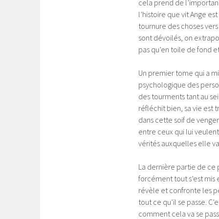
cela prend de l’importan
l’histoire que vit Ange est
tournure des choses vers 
sont dévoilés, on extrapol
pas qu’en toile de fond e
Un premier tome qui a mi d
psychologique des person
des tourments tant au sei
réfléchit bien, sa vie est 
dans cette soif de venger s
entre ceux qui lui veulen
vérités auxquelles elle va
La dernière partie de ce
forcément tout s’est mis e
révèle et confronte les p
tout ce qu’il se passe. C’
comment cela va se pass