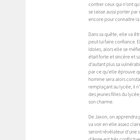
contrer ceux qui n’ont qu’
se laisse aussi porter par
encore pour connaitre la 
Dans sa quête, elle va êt
peut lui faire confiance. 
Idoles, alors elle se méfi
était forte et sincère et 
d’autant plus sa vulnérab
par ce qu’elle éprouve q
homme sera alors consta
remplaçant au lycée, il n’e
des jeunes filles du lycée
son charme.
De Jaxon, on apprendra peu
va voir en elle assez clai
seront révélateur d’une sit
d’Ange est très conflict