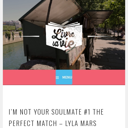
Aller
au
contenu
principal
LIVRE SA VIE
MENU
I’M NOT YOUR SOULMATE #1 THE
PERFECT MATCH – LYLA MARS