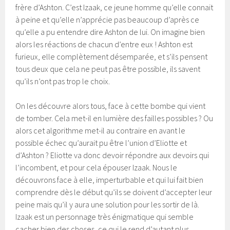
frère d’Ashton. C’est Izaak, ce jeune homme qu’elle connait
à peine et qu’elle n’apprécie pas beaucoup d’après ce
qu’elle a pu entendre dire Ashton de lui. On imagine bien
alors les réactions de chacun d’entre eux ! Ashton est
furieux, elle complètement désemparée, et s’ils pensent
tous deux que cela ne peut pas être possible, ils savent
qu’ils n’ont pas trop le choix.
On les découvre alors tous, face à cette bombe qui vient
de tomber. Cela met-il en lumière des failles possibles ? Ou
alors cet algorithme met-il au contraire en avant le
possible échec qu’aurait pu être l’union d’Eliotte et
d’Ashton ? Eliotte va donc devoir répondre aux devoirs qui
l’incombent, et pour cela épouser Izaak. Nous le
découvrons face à elle, imperturbable et qui lui fait bien
comprendre dès le début qu’ils se doivent d’accepter leur
peine mais qu’il y aura une solution pour les sortir de là.
Izaak est un personnage très énigmatique qui semble
cacher bien des choses, ce qui le rend d’autant plus