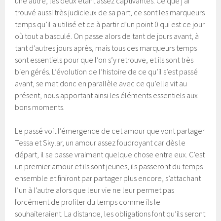
une autre, les deux étant assez captivantes. Ce que j’ai
trouvé aussi très judicieux de sa part, ce sont les marqueurs
temps qu’il a utilisé et ce à partir d’un point 0 qui est ce jour
où tout a basculé. On passe alors de tant de jours avant, à
tant d’autres jours après, mais tous ces marqueurs temps
sont essentiels pour que l’on s’y retrouve, et ils sont très
bien gérés. L’évolution de l’histoire de ce qu’il s’est passé
avant, se met donc en parallèle avec ce qu’elle vit au
présent, nous apportant ainsi les éléments essentiels aux
bons moments.
Le passé voit l’émergence de cet amour que vont partager
Tessa et Skylar, un amour assez foudroyant car dès le
départ, il se passe vraiment quelque chose entre eux. C’est
un premier amour et ils sont jeunes, ils passeront du temps
ensemble et finiront par partager plus encore, s’attachant
l’un à l’autre alors que leur vie ne leur permet pas
forcément de profiter du temps comme ils le
souhaiteraient. La distance, les obligations font qu’ils seront