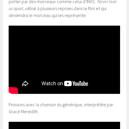
porter par des morceaux comme celui d’INXS :
Never tear
us apart
, utilisé à plusieurs reprises dans le film et qui
deviendra le morceau qui les représente.
Finissons avec la chanson du générique, interprétée par
Grace Meredith.