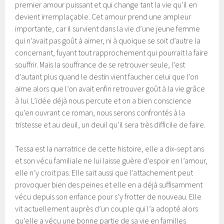
premier amour puissant et qui change tant la vie qu’il en
devient irremplaçable. Cet amour prend une ampleur
importante, car il survient dans la vie d’une jeune femme
qui n’avait pas goût à aimer, ni à quoique se soit d’autre la
concernant, fuyant tout rapprochement qui pourrait la faire
souffrir. Mais la souffrance de se retrouver seule, l’est
d’autant plus quand le destin vient faucher celui que l’on
aime alors que l’on avait enfin retrouver goût à la vie grâce
à lui. L’idée déjà nous percute et on a bien conscience
qu’en ouvrant ce roman, nous serons confrontés à la
tristesse et au deuil, un deuil qu’il sera très difficile de faire.
Tessa est la narratrice de cette histoire, elle a dix-sept ans
et son vécu familiale ne lui laisse guère d’espoir en l’amour,
elle n’y croit pas. Elle sait aussi que l’attachement peut
provoquer bien des peines et elle en a déjà suffisamment
vécu depuis son enfance pour s’y frotter de nouveau. Elle
vit actuellement auprès d’un couple qui l’a adopté alors
qu’elle a vécu une bonne partie de sa vie en familles