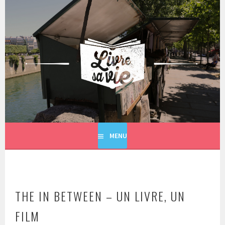
Aller
au
contenu
principal
LIVRE SA VIE
MENU
THE IN BETWEEN – UN LIVRE, UN
FILM