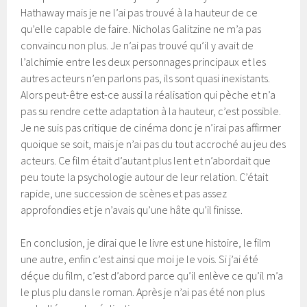
Hathaway mais je ne l’ai pas trouvé à la hauteur de ce
qu’elle capable de faire. Nicholas Galitzine ne m’a pas
convaincu non plus. Je n’ai pas trouvé qu’il y avait de
l’alchimie entre les deux personnages principaux et les
autres acteurs n’en parlons pas, ils sont quasi inexistants.
Alors peut-être est-ce aussi la réalisation qui pèche et n’a
pas su rendre cette adaptation à la hauteur, c’est possible.
Je ne suis pas critique de cinéma donc je n’irai pas affirmer
quoique se soit, mais je n’ai pas du tout accroché au jeu des
acteurs. Ce film était d’autant plus lent et n’abordait que
peu toute la psychologie autour de leur relation. C’était
rapide, une succession de scènes et pas assez
approfondies et je n’avais qu’une hâte qu’il finisse.
En conclusion, je dirai que le livre est une histoire, le film
une autre, enfin c’est ainsi que moi je le vois. Si j’ai été
déçue du film, c’est d’abord parce qu’il enlève ce qu’il m’a
le plus plu dans le roman. Après je n’ai pas été non plus