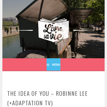
Aller
au
contenu
principal
LIVRE SA VIE
MENU
THE IDEA OF YOU – ROBINNE LEE
(+ADAPTATION TV)