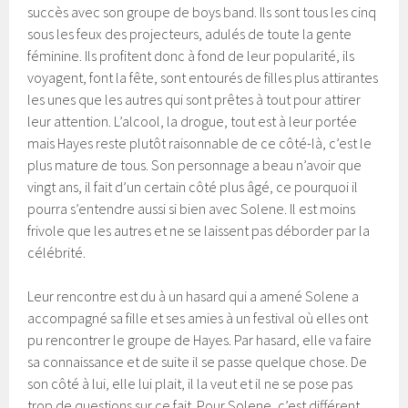
succès avec son groupe de boys band. Ils sont tous les cinq
sous les feux des projecteurs, adulés de toute la gente
féminine. Ils profitent donc à fond de leur popularité, ils
voyagent, font la fête, sont entourés de filles plus attirantes
les unes que les autres qui sont prêtes à tout pour attirer
leur attention. L’alcool, la drogue, tout est à leur portée
mais Hayes reste plutôt raisonnable de ce côté-là, c’est le
plus mature de tous. Son personnage a beau n’avoir que
vingt ans, il fait d’un certain côté plus âgé, ce pourquoi il
pourra s’entendre aussi si bien avec Solene. Il est moins
frivole que les autres et ne se laissent pas déborder par la
célébrité.
Leur rencontre est du à un hasard qui a amené Solene a
accompagné sa fille et ses amies à un festival où elles ont
pu rencontrer le groupe de Hayes. Par hasard, elle va faire
sa connaissance et de suite il se passe quelque chose. De
son côté à lui, elle lui plait, il la veut et il ne se pose pas
trop de questions sur ce fait. Pour Solene, c’est différent,