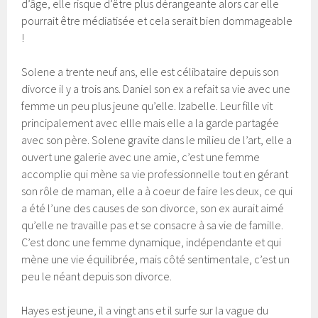
d’âge, elle risque d’être plus dérangeante alors car elle
pourrait être médiatisée et cela serait bien dommageable
!
Solene a trente neuf ans, elle est célibataire depuis son
divorce il y a trois ans. Daniel son ex a refait sa vie avec une
femme un peu plus jeune qu’elle. Izabelle. Leur fille vit
principalement avec ellle mais elle a la garde partagée
avec son père. Solene gravite dans le milieu de l’art, elle a
ouvert une galerie avec une amie, c’est une femme
accomplie qui mène sa vie professionnelle tout en gérant
son rôle de maman, elle a à coeur de faire les deux, ce qui
a été l’une des causes de son divorce, son ex aurait aimé
qu’elle ne travaille pas et se consacre à sa vie de famille.
C’est donc une femme dynamique, indépendante et qui
mène une vie équilibrée, mais côté sentimentale, c’est un
peu le néant depuis son divorce.
Hayes est jeune, il a vingt ans et il surfe sur la vague du