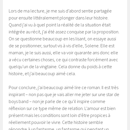
Lors de ma lecture, je me suis d’abord sentie partagée
pour ensuite littéralement plonger dans leur histoire.
Quand j’ai vu à quel point la réalité de la situation était
intégrée au récit, j’ai été assez conquise par la proposition.
On se questionne beaucoup en les lisant, on essaye aussi
de se positionner, surtout vis à vis d’elle, Solene. Elle est
maman, je le suis aussi, elle va voir quarante ans donc elle
a vécu certaines choses, ce qui contraste forcément avec
quelqu’un de la vingtaine. Cela donne du poids à cette
histoire, et j’ai beaucoup aimé cela.
Pour conclure, j’ai beaucoup aimé lire ce roman. Il est très
inspirant – non pas que je vais aller me jeter sur une star de
boys band – non je parle de ce qu’il inspire comme
réflexion sur ce type même de relation. L’amour est bien
présent mais les conditions sont loin d’être propices à
réellement pouvoir le vivre. Cette histoire semble
répondre à un fantasme, un fantasme qui pendant un