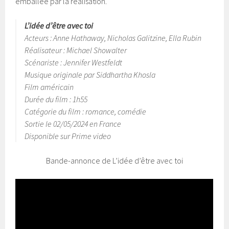
emballée par la réalisation.
L’idée d’être avec toi
Acteurs : Anne Hathaway, Nicholas Galitzine, Ella Rubin
Réalisateur : Michael Showalter
Scénariste : Jennifer Westfeldt
Musique originale par Siddhartha Khosla
Film américain
Durée du film : 1h55
Catégorie du film : romance, comédie
Sortie le 02/05/2024 en France
Disponible sur Prime video
Bande-annonce de L’idée d’être avec toi