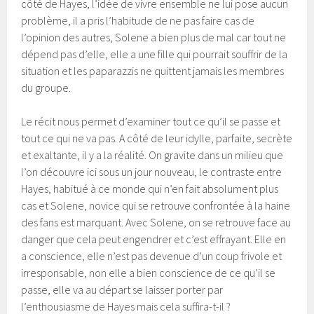
côté de Hayes, l’idée de vivre ensemble ne lui pose aucun
problème, il a pris l’habitude de ne pas faire cas de
l’opinion des autres, Solene a bien plus de mal car tout ne
dépend pas d’elle, elle a une fille qui pourrait souffrir de la
situation et les paparazzis ne quittent jamais les membres
du groupe.
Le récit nous permet d’examiner tout ce qu’il se passe et
tout ce qui ne va pas. A côté de leur idylle, parfaite, secrète
et exaltante, il y a la réalité. On gravite dans un milieu que
l’on découvre ici sous un jour nouveau, le contraste entre
Hayes, habitué à ce monde qui n’en fait absolument plus
cas et Solene, novice qui se retrouve confrontée à la haine
des fans est marquant. Avec Solene, on se retrouve face au
danger que cela peut engendrer et c’est effrayant. Elle en
a conscience, elle n’est pas devenue d’un coup frivole et
irresponsable, non elle a bien conscience de ce qu’il se
passe, elle va au départ se laisser porter par
l’enthousiasme de Hayes mais cela suffira-t-il ?