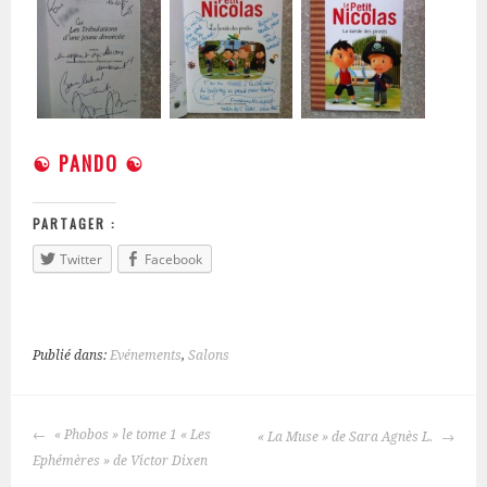
☯ PANDO ☯
PARTAGER :
Twitter
Facebook
Publié dans:
Evénements
,
Salons
« Phobos » le tome 1 « Les
« La Muse » de Sara Agnès L.
NAVIGATION
Ephémères » de Victor Dixen