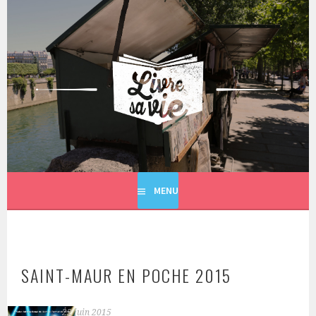
Aller
au
contenu
principal
LIVRE SA VIE
MENU
SAINT-MAUR EN POCHE 2015
22 juin 2015