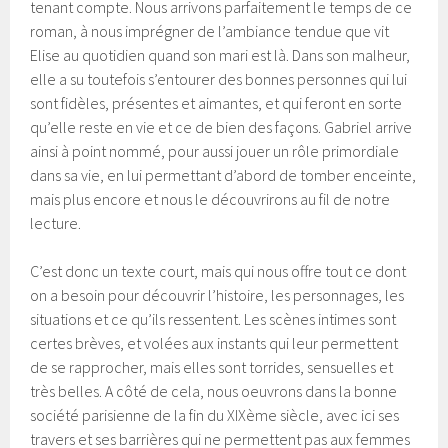
tenant compte. Nous arrivons parfaitement le temps de ce
roman, à nous imprégner de l’ambiance tendue que vit
Elise au quotidien quand son mari est là. Dans son malheur,
elle a su toutefois s’entourer des bonnes personnes qui lui
sont fidèles, présentes et aimantes, et qui feront en sorte
qu’elle reste en vie et ce de bien des façons. Gabriel arrive
ainsi à point nommé, pour aussi jouer un rôle primordiale
dans sa vie, en lui permettant d’abord de tomber enceinte,
mais plus encore et nous le découvrirons au fil de notre
lecture.
C’est donc un texte court, mais qui nous offre tout ce dont
on a besoin pour découvrir l’histoire, les personnages, les
situations et ce qu’ils ressentent. Les scènes intimes sont
certes brèves, et volées aux instants qui leur permettent
de se rapprocher, mais elles sont torrides, sensuelles et
très belles. A côté de cela, nous oeuvrons dans la bonne
société parisienne de la fin du XIXème siècle, avec ici ses
travers et ses barrières qui ne permettent pas aux femmes