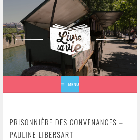
Aller
au
contenu
principal
LIVRE SA VIE
MENU
PRISONNIÈRE DES CONVENANCES –
PAULINE LIBERSART