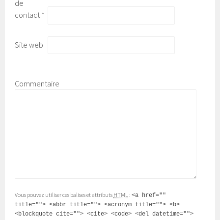
de
contact
*
Site web
Commentaire
Vous pouvez utiliser ces balises et attributs
HTML
:
<a href=""
title=""> <abbr title=""> <acronym title=""> <b>
<blockquote cite=""> <cite> <code> <del datetime="">