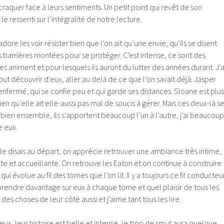
craquer face à leurs sentiments. Un petit point qui revêt de son
le ressenti sur l’intégralité de notre lecture.
 adore les voir résister bien que l’on ait qu’une envie, qu’ils se disent
es barrières montées pour se protéger. C’est intense, ce sont des
es animent et pour lesquels ils auront du lutter des années durant. J’a
out découvrir d’eux, aller au delà de ce que l’on savait déjà. Jasper
enfermé, qui se confie peu et qui garde ses distances. Sloane est plus
n qu’elle ait elle-aussi pas mal de soucis à gérer. Mais ces deux-là s
 bien ensemble, ils s’apportent beaucoup l’un à l’autre, j’ai beaucoup
e eux.
le disais au départ, on apprécie retrouver une ambiance très intime,
te et accueillante. On retrouve les Eaton et on continue à construire
 qui évolue au fil des tomes que l’on lit. Il y a toujours ce fil conducteu
rendre davantage sur eux à chaque tome et quel plaisir de tous les
 des choses de leur côté aussi et j’aime tant tous les lire.
s deux, leur histoire est belle et intense, le trop de smut aura quelque