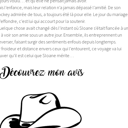
oujours voulu… et qu’elle ne pensait jamais avoir.
 l’enfance, mais leur relation n’a jamais dépassé l’amitié. De son
hockey admirée de tous, a toujours été là pour elle. Le jour du mariage
effondre, c’est lui qui accourt pour la soutenir.
quelque chose avait changé dès l’instant où Sloane s’était fiancée à u
 à voir son amie sous un autre jour. Ensemble, ils entreprennent un
leverser, faisant surgir des sentiments enfouis depuis longtemps.
r froideur et distance envers ceux qui l’entourent, ce voyage va lui
uver qu’il est celui que Sloane mérite…