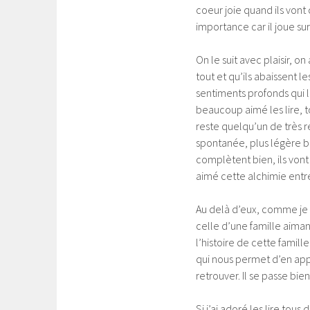
coeur joie quand ils vont 
importance car il joue sur 
On le suit avec plaisir, on
tout et qu’ils abaissent l
sentiments profonds qui l
beaucoup aimé les lire, t
reste quelqu’un de très r
spontanée, plus légère bie
complètent bien, ils vont
aimé cette alchimie entr
Au delà d’eux, comme je 
celle d’une famille aiman
l’histoire de cette famille
qui nous permet d’en app
retrouver. Il se passe bien
Si j’ai adoré les lire tou