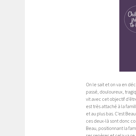
On le sait et on va en dé
passé, douloureux, tragiq
vit avec cet objectif d’êtr
est très attaché à la famil
et au plus bas. C’est Beau 
ces deux-là sont donc co
Beau, positionnant la fam
ses repères et cela va se r