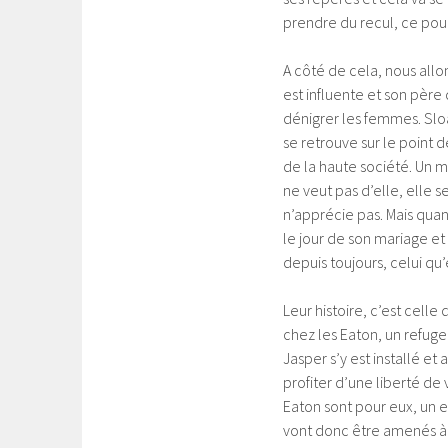
prendre du recul, ce pour
A côté de cela, nous allon
est influente et son père
dénigrer les femmes. Slo
se retrouve sur le point 
de la haute société. Un 
ne veut pas d’elle, elle 
n’apprécie pas. Mais quan
le jour de son mariage et 
depuis toujours, celui qu’
Leur histoire, c’est cell
chez les Eaton, un refuge
Jasper s’y est installé et
profiter d’une liberté de
Eaton sont pour eux, un esse
vont donc être amenés à 