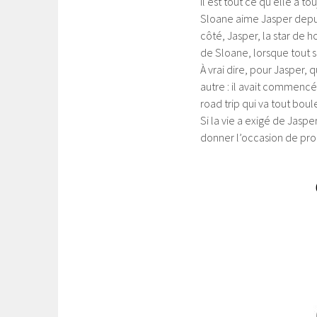
Il est tout ce qu’elle a t
Sloane aime Jasper depuis
côté, Jasper, la star de 
de Sloane, lorsque tout s’
À vrai dire, pour Jasper, 
autre : il avait commencé
road trip qui va tout bou
Si la vie a exigé de Jaspe
donner l’occasion de pro