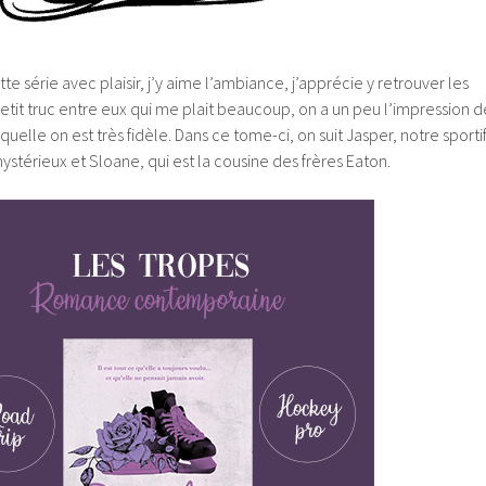
e série avec plaisir, j’y aime l’ambiance, j’apprécie y retrouver les
petit truc entre eux qui me plait beaucoup, on a un peu l’impression d
aquelle on est très fidèle. Dans ce tome-ci, on suit Jasper, notre sporti
ystérieux et Sloane, qui est la cousine des frères Eaton.