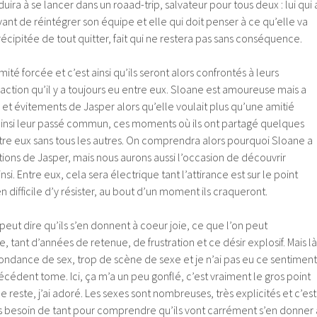
uira à se lancer dans un roaad-trip, salvateur pour tous deux : lui qui 
vant de réintégrer son équipe et elle qui doit penser à ce qu’elle va
précipitée de tout quitter, fait qui ne restera pas sans conséquence.
imité forcée et c’est ainsi qu’ils seront alors confrontés à leurs
raction qu’il y a toujours eu entre eux. Sloane est amoureuse mais a
s et évitements de Jasper alors qu’elle voulait plus qu’une amitié
insi leur passé commun, ces moments où ils ont partagé quelques
re eux sans tous les autres. On comprendra alors pourquoi Sloane a
tions de Jasper, mais nous aurons aussi l’occasion de découvrir
nsi. Entre eux, cela sera électrique tant l’attirance est sur le point
en difficile d’y résister, au bout d’un moment ils craqueront.
peut dire qu’ils s’en donnent à coeur joie, ce que l’on peut
tant d’années de retenue, de frustration et ce désir explosif. Mais là
abondance de sex, trop de scène de sexe et je n’ai pas eu ce sentiment
récédent tome. Ici, ça m’a un peu gonflé, c’est vraiment le gros point
e reste, j’ai adoré. Les sexes sont nombreuses, très explicités et c’est
as besoin de tant pour comprendre qu’ils vont carrément s’en donner 