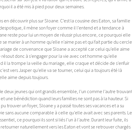
quoi il a été mis à pied pour deux semaines.
s en découvrir plus sur Sloane. C’est la cousine des Eaton, sa famille
 despotique, il mène son foyer comme il l’entend et a tendance à
ane reste pour lui un moyen de réussir plus encore, ce pourquoi elle
de se marier à un homme qu’elle n’aime pas et qui fait partie du cercle
mariage de convenance que Sloane a accepté car celui qu’elle aime
se résout donc à s’engager pour la vie avec cet homme qu’elle
d il la trompe la veille du mariage, elle craque et décide de s’enfuir
c’est vers Jasper qu’elle va se tourner, celui qui a toujours été là
elle aime depuis toujours.
e de deux jeunes qui ont grandis ensemble, l’un comme l’autre trouvan
 et une bénédiction quand leurs familles ne sont pas à la hauteur. Si
 a pu trouver un foyer, Sloane y a passé toutes ses vacances et a su
 vie sans aucune comparable à celle qu’elle avait avec ses parents. Le
ntiel, ce pourquoi ils sont si liés l’un à l’autre. Durant leur fuite, ils
retourner naturellement vers les Eaton et vont se retrouver chargés