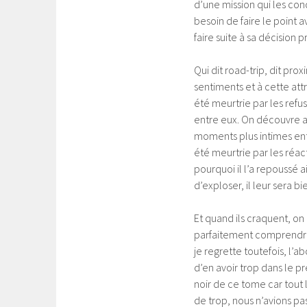
d’une mission qui les cond
besoin de faire le point a
faire suite à sa décision 
Qui dit road-trip, dit prox
sentiments et à cette att
été meurtrie par les refu
entre eux. On découvre a
moments plus intimes ent
été meurtrie par les réac
pourquoi il l’a repoussé ai
d’exploser, il leur sera bi
Et quand ils craquent, on 
parfaitement comprendre, 
je regrette toutefois, l’
d’en avoir trop dans le p
noir de ce tome car tout l
de trop, nous n’avions p