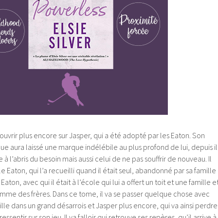
couvrir plus encore sur Jasper, qui a été adopté par les Eaton. Son
ue aura laissé une marque indélébile au plus profond de lui, depuis il
e à l’abris du besoin mais aussi celui de ne pas souffrir de nouveau. Il
le Eaton, qui l’a recueilli quand il était seul, abandonné par sa famille
Eaton, avec qui il était à l’école qui lui a offert un toit et une famille e
mme des frères. Dans ce tome, il va se passer quelque chose avec
ille dans un grand désarrois et Jasper plus encore, qui va ainsi perdre
essentir sur son jeu. Il va falloir qui retrouve ses repères, qu’il arrive à