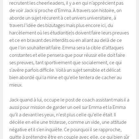
recrutent les cheerleaders, il y a en qui n’apprécient pas
de voir Jack si proche d’Emma. À travers son histoire, on
aborde un sujet récurent à cet univers universitaire, à
travers l’idée des bizutages mais plus encore ici, du
harcèlement où les étudiant(e)s doivent faire leurs preuves
et ce en bravant des interdits ou en allant au delà de ce
que l’on souhaiterait faire. Emma sera la cible d’attaques
constantes et elle pensera que pour réussir elle doit faire
ses preuves, tant sportivement que socialement, ce qui
s’avère parfois difficile. Voilà un sujet sensible et délicat
bien abordé qui la mine et qu’elle tentera de cacher au
mieux.
Jack quand à lui, occupe le post de coach assistant mais il a
aussi pour mission de garder un oeil sur Emma et la Emma
qu’il a devant les yeux, n’est plus celle qu’elle était. Il
décèle en elle une tristesse, comme un vide, une attitude
négative et il s’en inquiète. Ce pourquoi il se rapproche,
quitte à prétendre être en couple avec elle, ce qui bien sûr