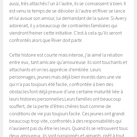
aussi, très attachés l’un à l’autre, ils se connaissent si bien. Il
est venu le temps de se dévoiler à l’autre et River se lance
et lui avoue son amour, lui demandant de la suivre. Si Avery
adorerait, il y a beaucoup de contraintes familiales qui
viendront freiner cette initiative. C’est à cela qu’ils seront
confrontés alors que River doit partir.
Cette histoire est courte mais intense, j’ai aimé la relation
entre eux, tant amicale qu’amoureuse. Ils sont touchants et
attachants et on les apprécie d’emblée. Leurs
personnages, jeunes mais déjà bien investis dans une vie
qui n’a pas toujours été facile, confrontée à bien des
obstacles font déjà preuve d’une certaine maturité liée à
leurs histoires personnelles.Leurs familles ont beaucoup
souffert, de la perte d’êtres chères tout comme de
conditions de vie pas toujours facile. Ces jeunes ont grandi
beaucoup trop vite, confrontés à des responsabilités qui
n’auraient pas du être les leurs. Quand ils se retrouvent tous
deux amoureux, ils sont passionnés et aimants, prêt à tout