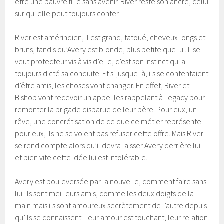
être une pauvre fille sans avenir. River reste son ancre, celui
sur qui elle peut toujours conter.
River est amérindien, il est grand, tatoué, cheveux longs et
bruns, tandis qu’Avery est blonde, plus petite que lui. Il se
veut protecteur vis à vis d’elle, c’est son instinct qui a
toujours dicté sa conduite. Et si jusque là, ils se contentaient
d’être amis, les choses vont changer. En effet, River et
Bishop vont recevoir un appel les rappelant à Legacy pour
remonter la brigade disparue de leur père. Pour eux, un
rêve, une concrétisation de ce que ce métier représente
pour eux, ils ne se voient pas refuser cette offre. Mais River
se rend compte alors qu’il devra laisser Avery derrière lui
et bien vite cette idée lui est intolérable.
Avery est bouleversée par la nouvelle, comment faire sans
lui. Ils sont meilleurs amis, comme les deux doigts de la
main mais ils sont amoureux secrètement de l’autre depuis
qu’ils se connaissent. Leur amour est touchant, leur relation