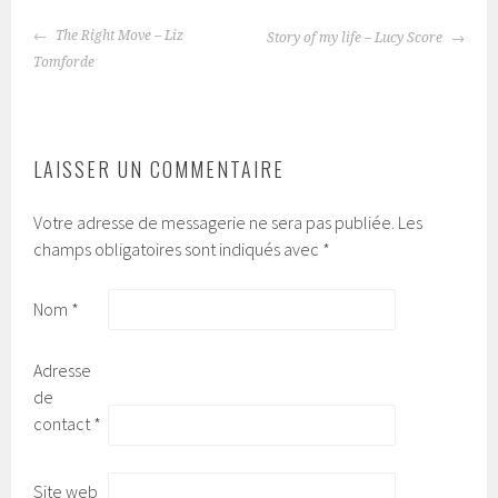
The Right Move – Liz
Story of my life – Lucy Score
NAVIGATION
Tomforde
DES
ARTICLES
LAISSER UN COMMENTAIRE
Votre adresse de messagerie ne sera pas publiée.
Les
champs obligatoires sont indiqués avec
*
Nom
*
Adresse
de
contact
*
Site web