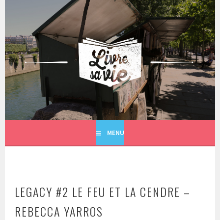
Aller
au
contenu
principal
LIVRE SA VIE
MENU
LEGACY #2 LE FEU ET LA CENDRE –
REBECCA YARROS