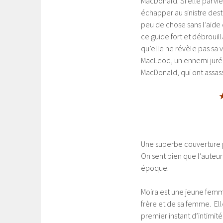
MacDonald. Si elle parvie
échapper au sinistre dest
peu de chose sans l’aide
ce guide fort et débrouil
qu’elle ne révèle pas sa 
MacLeod, un ennemi juré d
MacDonald, qui ont assas
★
Une superbe couverture p
On sent bien que l’auteur
époque.
Moira est une jeune femm
frère et de sa femme. Ell
premier instant d’intimit