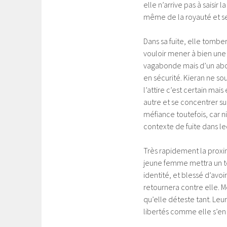
elle n’arrive pas à saisir
même de la royauté et se
Dans sa fuite, elle tombe
vouloir mener à bien une 
vagabonde mais d’un abord
en sécurité. Kieran ne so
l’attire c’est certain mais
autre et se concentrer su
méfiance toutefois, car ni
contexte de fuite dans leq
Très rapidement la proxim
jeune femme mettra un te
identité, et blessé d’avoi
retournera contre elle. 
qu’elle déteste tant. Leu
libertés comme elle s’en 