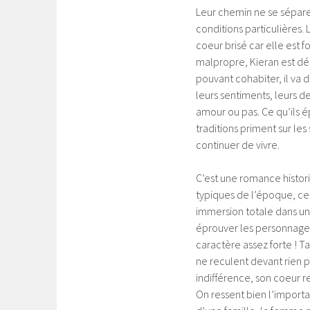
Leur chemin ne se sépare
conditions particulières.
coeur brisé car elle es
malpropre, Kieran est dé
pouvant cohabiter, il va d
leurs sentiments, leurs dev
amour ou pas. Ce qu’ils é
traditions priment sur les
continuer de vivre.
C’est une romance histori
typiques de l’époque, cela 
immersion totale dans un
éprouver les personnages
caractère assez forte ! Ta
ne reculent devant rien p
indifférence, son coeur r
On ressent bien l’importa