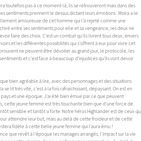
ra toutefois pas à ce moment-là, ils se retrouveront mais dans des
 Les sentiments prennent le dessus dictant leurs émotions : Moira a le
t follement amoureuse de cet homme qui l’a rejeté comme une
chiré entre ses sentiments pour elle et sa vengeance, les deux ne
evoir faire des choix. C’est un combat qu’ils livrent tous deux, envers
oirs et les différentes possibilités qui s’offrent à eux pour vivre cet
prouvent ne peuvent être dévoiler au grand jour, le protocole, les
 sentiments et c’est face à beaucoup d’injustices qu’ils vont devoir
que bien agréable à lire, avec des personnages et des situations
se lit très vite, c’est à la fois rafraichissant, dépaysant. On est en
 pays et une époque. J’ai été bien émue par ce que peuvent
, cette jeune femme est très touchante bien que d’une force de
ntôt sensible et tantôt si forte. Notre héros Highlander est de ceux qu
our atteindre leur but, mais au delà de cette froideur et de cette
estera fidèle à cette belle jeune femme qui l’aura ému !
nce que revêt à l’époque les mariages arrangés, l’impact sur la vie