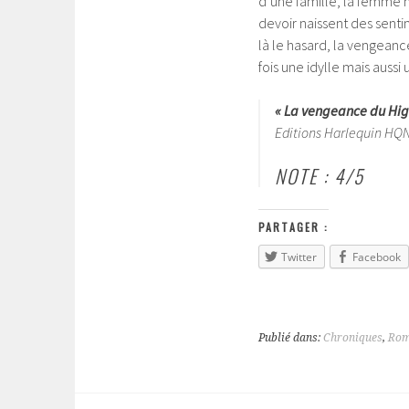
d’une famille, la femme n
devoir naissent des senti
là le hasard, la vengeanc
fois une idylle mais auss
« La vengeance du Hig
Editions Harlequin HQN
NOTE : 4/5
PARTAGER :
Twitter
Facebook
Publié dans:
Chroniques
,
Rom