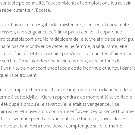
 la véritable personnalité. Faux semblants et complots ont lieu au sein
 répercutent sur l’Ecosse.
ra par hasard sur un Highlander mystérieux, bien secret qui semble
mission, une vengeance qu’il finira par lui confier. D’apparence
 toutefois confiant, Moira décidera de le suivre afin de se sentir plu
uhaite pas s’encombrer de cette jeune femme, si séduisante, elle
 elle est fiancée et il ne souhaite pas s’immiscer dans les affaires d’un
r son but. On va alors les découvrir tous deux, avec un fond de
 l’un ni l’autre n’ont confiance face à cette inconnue et surtout dans l
uel ils se trouvent.
ité les rapprochera, mais l’arrivée impromptue du « fiancée » de la
rme à cette idylle – Kieran apprendra à ce moment-là sa véritable
r été dupé alors qu’elle savait qu’elle était sa vengeance, il se
Moira va se retrouver alors contrainte et forcée d’épouser cet homme
r belle aventure prend alors un tout autre tournant, privée de ses
inquiétait tant, Moira ne va devoir compter que sur elle-même.