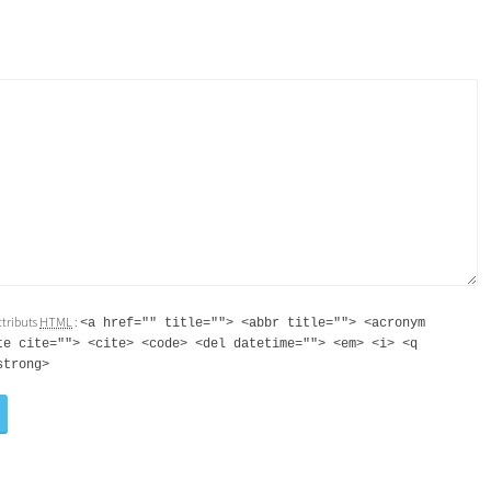
attributs
HTML
:
<a href="" title=""> <abbr title=""> <acronym
te cite=""> <cite> <code> <del datetime=""> <em> <i> <q
strong>