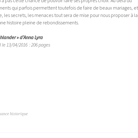
’a pas cette chance de pouvoir faire ses propres choix. Au delà du
ments qui parfois permettent toutefois de faire de beaux mariages, et
e, les secrets, les menaces tout sera de mise pour nous proposer à la
i une histoire pleine de rebondissements.
hlander » d’Anna Lyra
 le 13/04/2016 : 206 pages
ance historique