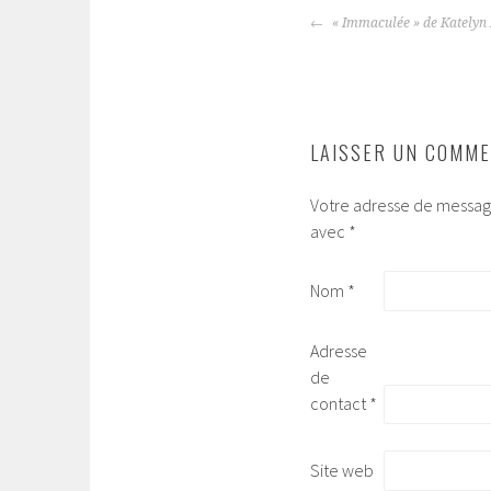
« Immaculée » de Katelyn
NAVIGATION
DES
ARTICLES
LAISSER UN COMME
Votre adresse de message
avec
*
Nom
*
Adresse
de
contact
*
Site web