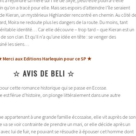
nt à rejoindre sa mère sur l’île de Skye, peut-être pourra-t-elle
in qu’on a tracé pour elle.
Mais ses espoirs d’atteindre l’île seraient
 de Kieran, un mystérieux Highlander rencontré en chemin. Au côté d
lard, Moira ne redoute plus les dangers de la route. Du moins, tant
véritable identité… Car elle découvre – trop tard – que Kieran est un
e son clan. Et qu’il n’a qu’une idée en tête : se venger des
siné les siens…
 Merci aux Editions Harlequin pour ce SP ★
☆ AVIS DE BELI ☆
our cette romance historique qui se passe en Ecosse.
e est férue d’histoire, on plonge littéralement dans une autre
e appartenant à une grande famille écossaise, elle vit auprès de son
e va se voir contrainte de prendre un mari, or elle décide après un
é avec lui de fuir, ne pouvant se résoudre à épouser cet homme dont