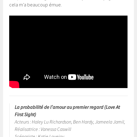
cela m’a beaucoup émue.
La probabilité de l’amour au premier regard (Love At
First Sight)
Acteurs : Haley Lu Richardson, Ben Hardy, Jameela Jamil,
Réalisatrice : Vanessa Caswill
Scénariste : Katie Lovejoy