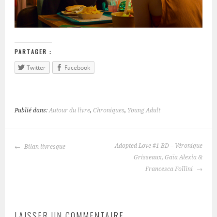
PARTAGER :
Twitter
Facebook
Publié dans:
Autour du livre
,
Chroniques
,
Young Adult
Adopted Love #1 BD – Véronique
Bilan livresque
NAVIGATION
Grisseaux, Gaïa Alexia &
DES
Francesca Follini
ARTICLES
LAISSER UN COMMENTAIRE