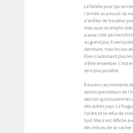
La famille pour qui sa mère
l’arrivée au pouvoir du na
d’arrêter de travailler p
mais aussi un emploi stab
a aussi créé des liens fort
au grand jour. Il vient ju
demeure, mais les lois ant
Elles n’autorisent plus les
d’être ensemble. C’est en
sera plus possible.
À travers ces moments de 
serons spectateurs de l’h
des lois qui poussent les
des autres pays. La fougu
l’ordre et le refus de cr
tout. Mais il est difficil
des milices de se cacher 