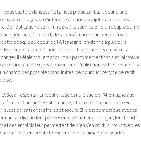
, il vous capture dans ses filets, nous propulsant au coeur d’une
érents personnages, on s’intéresse à plusieurs sujets touchant les
re. De l’obligation à servir un pays à la soumission d’un peuple qui ne
revendiquer son désaccord, de la persécution d’un peuple à son
nt cette époque au coeur de l’Allemagne, on donne à plusieurs
é de prendre la parole, nous racontant comment ils ont vécu la
 danger. Ils étaient allemands, mais pas forcément nazis et j’ai trouvé
uvoir lire tant de sujets à travers eux. L’utilisation de la narration à la
un champ des possibles sans limites, ce pourquoi ce type de récit
itrise.
 1938, à Hessental, un petit village dans le sud de l’Allemagne aux
sa famille. Christine est allemande, elle a dix-sept ans et elle vit
lle, ses parents et ses frères et soeurs. Elle est domestique avec sa
erman tandis que leur père exerce le métier de maçon, leur famille
 et ces emplois leur permettent de bien s’en sortir, surtout avec les
noncent. Tous ensemble forme une famille aimante et soudée.