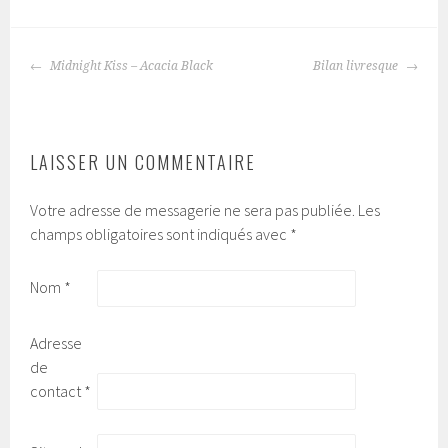
Midnight Kiss – Acacia Black
Bilan livresque
NAVIGATION
DES
ARTICLES
LAISSER UN COMMENTAIRE
Votre adresse de messagerie ne sera pas publiée.
Les
champs obligatoires sont indiqués avec
*
Nom
*
Adresse
de
contact
*