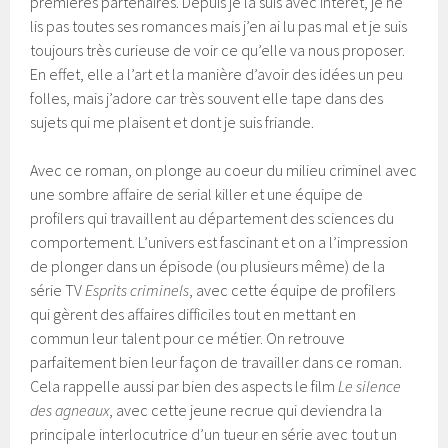
premières partenaires. Depuis je la suis avec intérêt, je ne
lis pas toutes ses romances mais j’en ai lu pas mal et je suis
toujours très curieuse de voir ce qu’elle va nous proposer.
En effet, elle a l’art et la manière d’avoir des idées un peu
folles, mais j’adore car très souvent elle tape dans des
sujets qui me plaisent et dont je suis friande.
Avec ce roman, on plonge au coeur du milieu criminel avec
une sombre affaire de serial killer et une équipe de
profilers qui travaillent au département des sciences du
comportement. L’univers est fascinant et on a l’impression
de plonger dans un épisode (ou plusieurs même) de la
série TV
Esprits criminels
, avec cette équipe de profilers
qui gèrent des affaires difficiles tout en mettant en
commun leur talent pour ce métier. On retrouve
parfaitement bien leur façon de travailler dans ce roman.
Cela rappelle aussi par bien des aspects le film
Le silence
des agneaux
, avec cette jeune recrue qui deviendra la
principale interlocutrice d’un tueur en série avec tout un