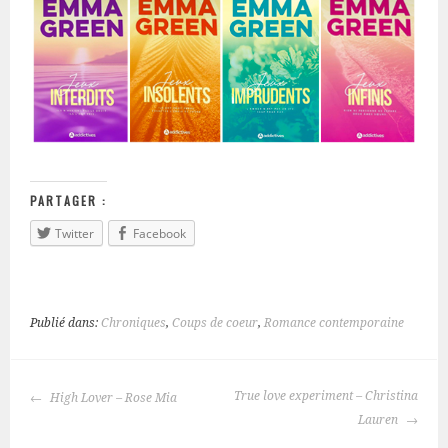
PARTAGER :
Twitter
Facebook
Publié dans:
Chroniques
,
Coups de coeur
,
Romance contemporaine
True love experiment – Christina
High Lover – Rose Mia
NAVIGATION
Lauren
DES