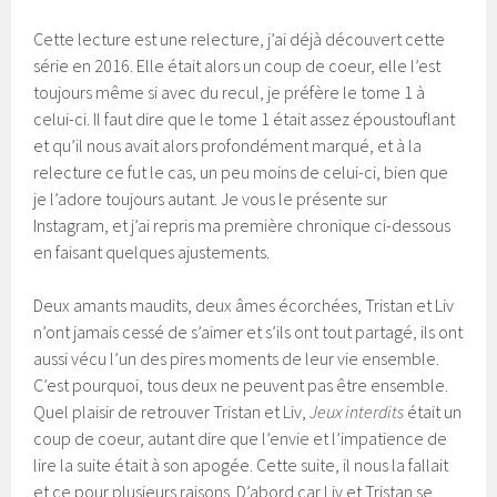
Cette lecture est une relecture, j’ai déjà découvert cette
série en 2016. Elle était alors un coup de coeur, elle l’est
toujours même si avec du recul, je préfère le tome 1 à
celui-ci. Il faut dire que le tome 1 était assez époustouflant
et qu’il nous avait alors profondément marqué, et à la
relecture ce fut le cas, un peu moins de celui-ci, bien que
je l’adore toujours autant. Je vous le présente sur
Instagram, et j’ai repris ma première chronique ci-dessous
en faisant quelques ajustements.
Deux amants maudits, deux âmes écorchées, Tristan et Liv
n’ont jamais cessé de s’aimer et s’ils ont tout partagé, ils ont
aussi vécu l’un des pires moments de leur vie ensemble.
C’est pourquoi, tous deux ne peuvent pas être ensemble.
Quel plaisir de retrouver Tristan et Liv,
Jeux interdits
était un
coup de coeur, autant dire que l’envie et l’impatience de
lire la suite était à son apogée. Cette suite, il nous la fallait
et ce pour plusieurs raisons. D’abord car Liv et Tristan se