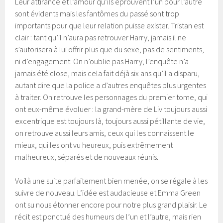
Leur attirance et l’amour qu’ils éprouvent l’un pour l’autre
sont évidents mais les fantômes du passé sont trop
importants pour que leur relation puisse exister. Tristan est
clair : tant qu’il n’aura pas retrouver Harry, jamais il ne
s’autorisera à lui offrir plus que du sexe, pas de sentiments,
ni d’engagement. On n’oublie pas Harry, l’enquête n’a
jamais été close, mais cela fait déjà six ans qu’il a disparu,
autant dire que la police a d’autres enquêtes plus urgentes
à traiter. On retrouve les personnages du premier tome, qui
ont eux-même évoluer : la grand-mère de Liv toujours aussi
excentrique est toujours là, toujours aussi pétillante de vie,
on retrouve aussi leurs amis, ceux qui les connaissent le
mieux, qui les ont vu heureux, puis extrêmement
malheureux, séparés et de nouveaux réunis.
Voilà une suite parfaitement bien menée, on se régale à les
suivre de nouveau. L’idée est audacieuse et Emma Green
ont su nous étonner encore pour notre plus grand plaisir. Le
récit est ponctué des humeurs de l’un et l’autre, mais rien