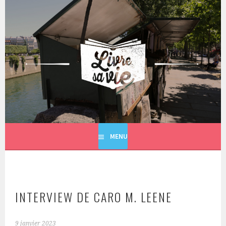
Aller
au
contenu
principal
LIVRE SA VIE
MENU
INTERVIEW DE CARO M. LEENE
9 janvier 2023