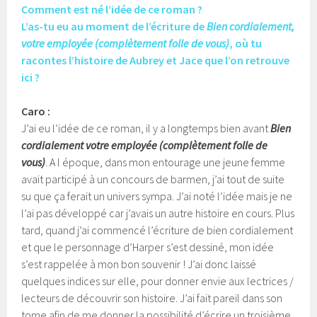
Comment est né l’idée de ce roman ?
L’as-tu eu au moment de l’écriture de
Bien cordialement,
votre employée (complètement folle de vous)
, où tu
racontes l’histoire de Aubrey et Jace que l’on retrouve
ici ?
Caro :
J’ai eu l’idée de ce roman, il y a longtemps bien avant
Bien
cordialement votre employée (complètement folle de
vous)
. A l époque, dans mon entourage une jeune femme
avait participé à un concours de barmen, j’ai tout de suite
su que ça ferait un univers sympa. J’ai noté l’idée mais je ne
l’ai pas développé car j’avais un autre histoire en cours. Plus
tard, quand j’ai commencé l’écriture de bien cordialement
et que le personnage d’Harper s’est dessiné, mon idée
s’est rappelée à mon bon souvenir ! J’ai donc laissé
quelques indices sur elle, pour donner envie aux lectrices /
lecteurs de découvrir son histoire. J’ai fait pareil dans son
tome afin de me donner la possibilité d’écrire un troisième