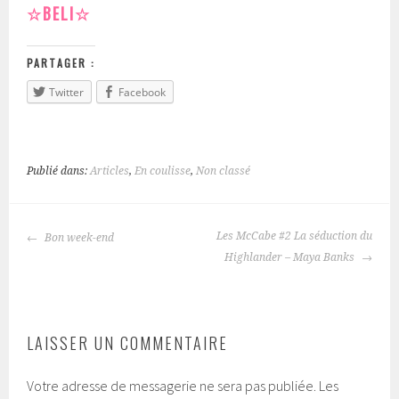
☆
BELI
☆
PARTAGER :
Twitter
Facebook
Publié dans:
Articles
,
En coulisse
,
Non classé
Les McCabe #2 La séduction du
Bon week-end
NAVIGATION
Highlander – Maya Banks
DES
ARTICLES
LAISSER UN COMMENTAIRE
Votre adresse de messagerie ne sera pas publiée.
Les