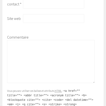
contact
*
Site web
Commentaire
Vous pouvez utiliser ces balises et attributs
HTML
:
<a href=""
title=""> <abbr title=""> <acronym title=""> <b>
<blockquote cite=""> <cite> <code> <del datetime="">
<em> <i> <q cite=""> <s> <strike> <strong>