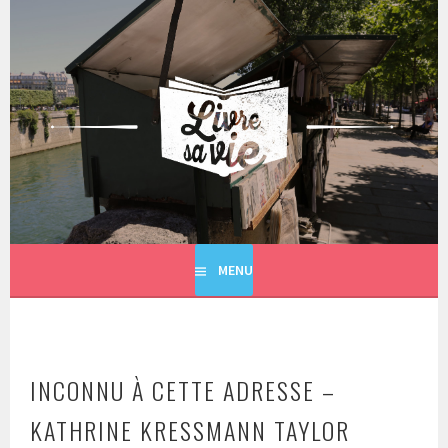
Aller
au
contenu
principal
LIVRE SA VIE
MENU
INCONNU À CETTE ADRESSE –
KATHRINE KRESSMANN TAYLOR