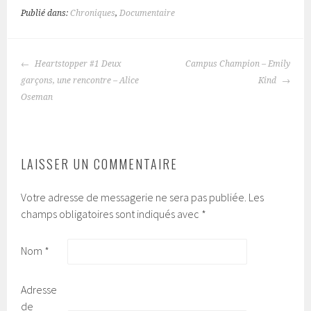
Publié dans:
Chroniques
,
Documentaire
Heartstopper #1 Deux
Campus Champion – Emily
NAVIGATION
garçons, une rencontre – Alice
Kind
DES
Oseman
ARTICLES
LAISSER UN COMMENTAIRE
Votre adresse de messagerie ne sera pas publiée.
Les
champs obligatoires sont indiqués avec
*
Nom
*
Adresse
de