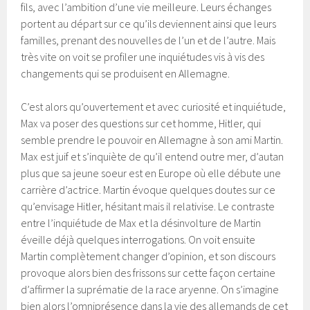
fils, avec l’ambition d’une vie meilleure. Leurs échanges
portent au départ sur ce qu’ils deviennent ainsi que leurs
familles, prenant des nouvelles de l’un et de l’autre. Mais
très vite on voit se profiler une inquiétudes vis à vis des
changements qui se produisent en Allemagne.
C’est alors qu’ouvertement et avec curiosité et inquiétude,
Max va poser des questions sur cet homme, Hitler, qui
semble prendre le pouvoir en Allemagne à son ami Martin.
Max est juif et s’inquiète de qu’il entend outre mer, d’autan
plus que sa jeune soeur est en Europe où elle débute une
carrière d’actrice. Martin évoque quelques doutes sur ce
qu’envisage Hitler, hésitant mais il relativise. Le contraste
entre l’inquiétude de Max et la désinvolture de Martin
éveille déjà quelques interrogations. On voit ensuite
Martin complètement changer d’opinion, et son discours
provoque alors bien des frissons sur cette façon certaine
d’affirmer la suprématie de la race aryenne. On s’imagine
bien alors l’omniprésence dans la vie des allemands de cet