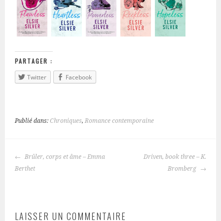
PARTAGER :
Twitter
Facebook
Publié dans:
Chroniques
,
Romance contemporaine
Brûler, corps et âme – Emma
Driven, book three – K.
NAVIGATION
Berthet
Bromberg
DES
ARTICLES
LAISSER UN COMMENTAIRE