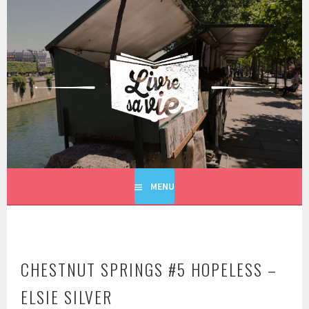
Aller
au
contenu
principal
LIVRE SA VIE
MENU
CHESTNUT SPRINGS #5 HOPELESS –
ELSIE SILVER