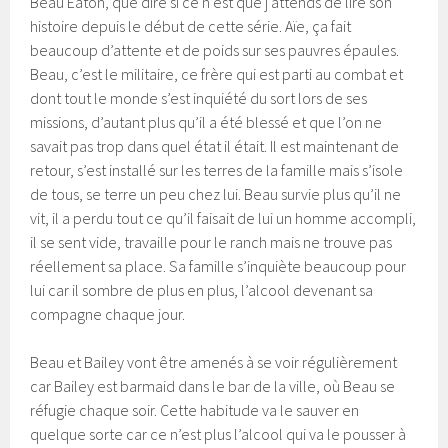
Beau Eaton, que dire si ce n’est que j’attends de lire son
histoire depuis le début de cette série. Aïe, ça fait
beaucoup d’attente et de poids sur ses pauvres épaules.
Beau, c’est le militaire, ce frère qui est parti au combat et
dont tout le monde s’est inquiété du sort lors de ses
missions, d’autant plus qu’il a été blessé et que l’on ne
savait pas trop dans quel état il était. Il est maintenant de
retour, s’est installé sur les terres de la famille mais s’isole
de tous, se terre un peu chez lui. Beau survie plus qu’il ne
vit, il a perdu tout ce qu’il faisait de lui un homme accompli,
il se sent vide, travaille pour le ranch mais ne trouve pas
réellement sa place. Sa famille s’inquiète beaucoup pour
lui car il sombre de plus en plus, l’alcool devenant sa
compagne chaque jour.
Beau et Bailey vont être amenés à se voir régulièrement
car Bailey est barmaid dans le bar de la ville, où Beau se
réfugie chaque soir. Cette habitude va le sauver en
quelque sorte car ce n’est plus l’alcool qui va le pousser à