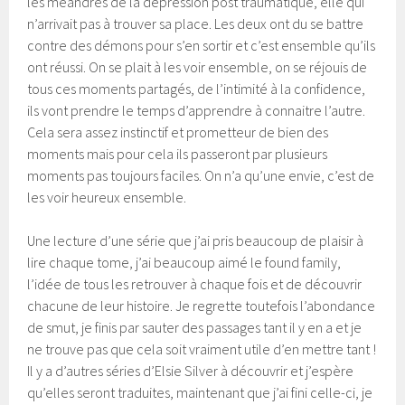
les méandres de la dépression post traumatique, elle qui
n’arrivait pas à trouver sa place. Les deux ont du se battre
contre des démons pour s’en sortir et c’est ensemble qu’ils
ont réussi. On se plait à les voir ensemble, on se réjouis de
tous ces moments partagés, de l’intimité à la confidence,
ils vont prendre le temps d’apprendre à connaitre l’autre.
Cela sera assez instinctif et prometteur de bien des
moments mais pour cela ils passeront par plusieurs
moments pas toujours faciles. On n’a qu’une envie, c’est de
les voir heureux ensemble.
Une lecture d’une série que j’ai pris beaucoup de plaisir à
lire chaque tome, j’ai beaucoup aimé le found family,
l’idée de tous les retrouver à chaque fois et de découvrir
chacune de leur histoire. Je regrette toutefois l’abondance
de smut, je finis par sauter des passages tant il y en a et je
ne trouve pas que cela soit vraiment utile d’en mettre tant !
Il y a d’autres séries d’Elsie Silver à découvrir et j’espère
qu’elles seront traduites, maintenant que j’ai fini celle-ci, je