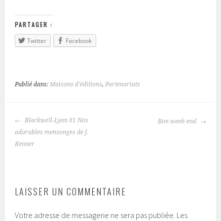
PARTAGER :
Twitter
Facebook
Publié dans:
Maisons d'éditions
,
Partenariats
Blackwell-Lyon #1 Nos
Bon week-end
NAVIGATION
adorables mensonges de J.
DES
Kenner
ARTICLES
LAISSER UN COMMENTAIRE
Votre adresse de messagerie ne sera pas publiée.
Les