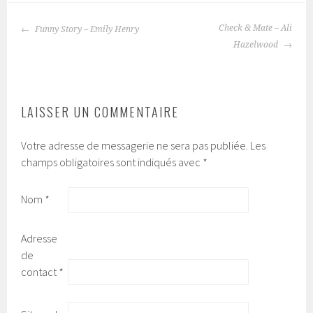
Check & Mate – Ali
Funny Story – Emily Henry
NAVIGATION
Hazelwood
DES
ARTICLES
LAISSER UN COMMENTAIRE
Votre adresse de messagerie ne sera pas publiée.
Les
champs obligatoires sont indiqués avec
*
Nom
*
Adresse
de
contact
*