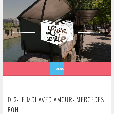
Aller
au
contenu
principal
LIVRE SA VIE
MENU
DIS-LE MOI AVEC AMOUR- MERCEDES
RON