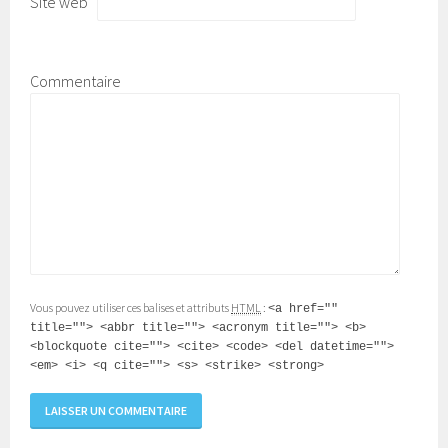
Site web
Commentaire
Vous pouvez utiliser ces balises et attributs
HTML
:
<a href=""
title=""> <abbr title=""> <acronym title=""> <b>
<blockquote cite=""> <cite> <code> <del datetime="">
<em> <i> <q cite=""> <s> <strike> <strong>