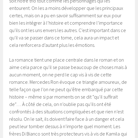
soit notre trio tout comme les personnages qui les
entourent. On les a moins développer que les principaux
certes, mais on a pu en savoir suffisamment sur eux pour
bien les intégrer à l’histoire et comprendre l’importance
qu’ils ont les uns envers les autres. C’est important dans ce
qu’il va se passer dans ce tome, cela aura un impact et
cela renforcera d’autant plus les émotions.
La romance tient une place centrale dans le roman et on
aime cela parce qu’il se passe beaucoup de choses mais à
aucun moment, on ne perd le cap vis à vis de cette
romance. Mercedes Ron évoque ce triangle amoureux, de
telle façon que l’on ne peut qu’être embarqué par cette
histoire – même si par moments on se dit “qu’il suffirait
de“… À côté de cela, on n’oublie pas qu’ils ont été
confrontés à des situations compliquées et que rien n’est
résolu. On le sait, ils doivent faire face à un danger et cela
peut leur tomber dessus à n’importe quel moment. Les
frères Di Bianco sont très protecteurs vis à vis de Kamila qui