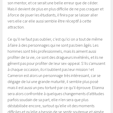
son mentor, et ce serait une belle erreur que de céder.
Mais il devient de plus en plus difficile de ne pas craquer et
à force de jouer les étudiants, il finira par se laisser aller
vers elle car elle aussi semble être réceptif à cette
attraction.
Ce qu’il ne faut pas oublier, c’est qu’ici on a tout de même
à faire à des personnages qui ne sont pas bien âgés. Les
hommes sont très professionnels, mais ils aiment aussi
profiter de la vie, ce sont des dragueurs invétérés, et ils ne
gênent pas pour profiter de leur sex-appeal. S’ils s’amusent
à chaque occasion, ils n’oublient pas leur mission ! et
Cameron est alors un personnage très intéressant, car se
dégage de lui une grande maturité, il semble plus posé
mais il est aussi un peu torturé par ce qu’il éprouve. Elianna
sera alors confrontée à quelques changements d’attitudes
parfois soudain de sa part, elle n’en sera que plus
déstabilisée encore, surtout qu’elle vit des moments
difficiles et qu’elle a besoin de se sentir soutenue et aimée.