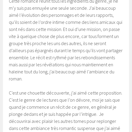
Cette romance réunit tous les ingrédients du genre, je ne
m’y suis pas ennuyée une seule seconde. J’ai beaucoup
aimé l’évolution des personnages et de leurs rapports,
qu’ils soient de l’ordre intime comme des liens amicaux qui
sont nés dans cette mission. Et oui d’une mission, on passe
vite à quelque chose de plus encore, car tous forment un
groupe très proche les uns des autres, ils ne seront
d’ailleurs pas épargnés durant le temps qu’ils vont partager
ensemble. Le récit est rythmé par les rebondissements
mais aussi par les révélations qui nous maintiennent en
haleine tout du long, j’ai beaucoup aimé l’ambiance du
roman.
C’est une chouette découverte, j’ai aimé cette proposition.
C’est le genre de lectures que l’on dévore, moi je sais que
quand je commence un récit de ce genre, en général je
plonge dedans et je suis happée par l’intrigue. Je
découvrirai avec plaisir les autres tomes pour replonger
dans cette ambiance très romantic suspense que j’ai aimé