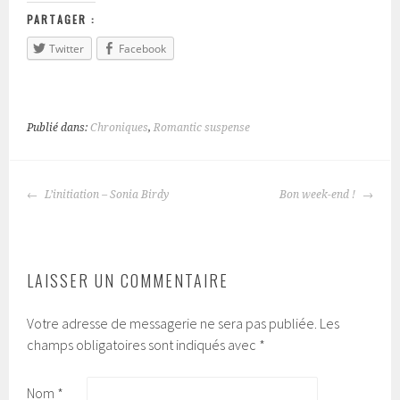
PARTAGER :
Twitter
Facebook
Publié dans:
Chroniques
,
Romantic suspense
L’initiation – Sonia Birdy
Bon week-end !
NAVIGATION
DES
ARTICLES
LAISSER UN COMMENTAIRE
Votre adresse de messagerie ne sera pas publiée.
Les
champs obligatoires sont indiqués avec
*
Nom
*