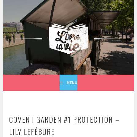
Aller
au
contenu
principal
LIVRE SA VIE
MENU
COVENT GARDEN #1 PROTECTION –
LILY LEFÉBURE