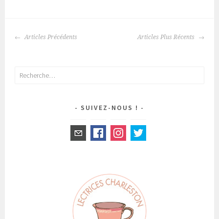
Articles Précédents
Articles Plus Récents
NAVIGATION
DES
ARTICLES
Rechercher :
SUIVEZ-NOUS !