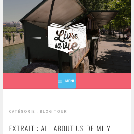
Aller
au
contenu
principal
LIVRE SA VIE
MENU
CATÉGORIE : BLOG TOUR
EXTRAIT : ALL ABOUT US DE MILY