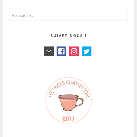
DES
ARTICLES
Rechercher :
SUIVEZ-NOUS !