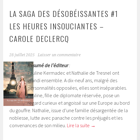
LA SAGA DES DÉSOBÉISSANTES #1
LES HEURES INSOUCIANTES –
CAROLE DECLERCQ
28 juillet 2025
Laisser un commentaire
Résumé de l’éditeur
:
Pauline Kermadec et Nathalie de Tresnel ont
grandi ensemble. A dix-neuf ans, malgré des
personnalités opposées, elles sont inséparables.
Pauline, fille de diplomate réservée, pose un
regard curieux et angoissé sur une Europe au bord
du gouffre. Nathalie, issue d’une famille désargentée de la
noblesse, lutte avec panache contre les préjugés et les
convenances de son milieu.
Lire la suite
→