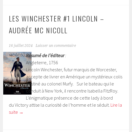
LES WINCHESTER #1 LINCOLN –
AUDRÉE MC NICOLL
16 juillet 2024
Laisser un commentaire
Résumé de l’éditeur
:
Angleterre, 1756
Lincoln Winchester, futur marquis de Worcester,
accepte de livrer en Amérique un mystérieux colis
destiné au colonel Murfy. Sur le bateau qui le
conduit à New York, il rencontre Isabella FitzRoy.
L’énigmatique présence de cette lady à bord
du Victory attise la curiosité de l’homme et le séduit.
Lire la
suite
→