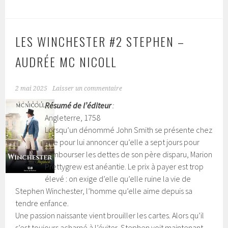
LES WINCHESTER #2 STEPHEN –
AUDRÉE MC NICOLL
2 mai 2025
Laisser un commentaire
Résumé de l’éditeur
:
Angleterre, 1758
Lorsqu’un dénommé John Smith se présente chez
elle pour lui annoncer qu’elle a sept jours pour
rembourser les dettes de son père disparu, Marion
Prettygrew est anéantie. Le prix à payer est trop
élevé : on exige d’elle qu’elle ruine la vie de
Stephen Winchester, l’homme qu’elle aime depuis sa
tendre enfance.
Une passion naissante vient brouiller les cartes. Alors qu’il
s’est toujours acharné à l’éviter, Stephen voit maintenant