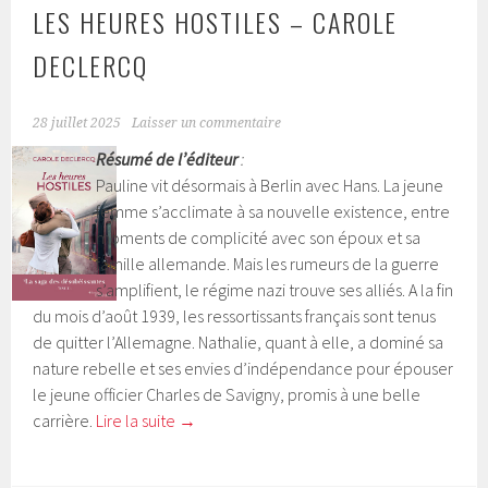
LES HEURES HOSTILES – CAROLE
DECLERCQ
28 juillet 2025
Laisser un commentaire
Résumé de l’éditeur
:
Pauline vit désormais à Berlin avec Hans. La jeune
femme s’acclimate à sa nouvelle existence, entre
moments de complicité avec son époux et sa
famille allemande. Mais les rumeurs de la guerre
s’amplifient, le régime nazi trouve ses alliés. A la fin
du mois d’août 1939, les ressortissants français sont tenus
de quitter l’Allemagne. Nathalie, quant à elle, a dominé sa
nature rebelle et ses envies d’indépendance pour épouser
le jeune officier Charles de Savigny, promis à une belle
carrière.
Lire la suite
→