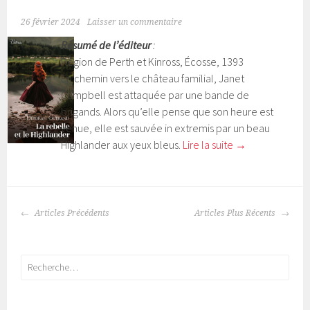
26 février 2024
Laisser un commentaire
Résumé de l’éditeur
:
Région de Perth et Kinross, Écosse, 1393
En chemin vers le château familial, Janet
Campbell est attaquée par une bande de
brigands. Alors qu’elle pense que son heure est
venue, elle est sauvée in extremis par un beau
Highlander aux yeux bleus.
Lire la suite
→
Articles Précédents
Articles Plus Récents
NAVIGATION
DES
ARTICLES
Rechercher :