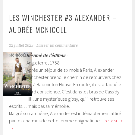
LES WINCHESTER #3 ALEXANDER –
AUDRÉE MCNICOLL
22 juillet 2025
Laisser un commentaire
Résumé de l’éditeur
:
Angleterre, 1758
Après un séjour de six mois à Paris, Alexander
Winchester prend le chemin de retour vers chez
lui, à Badminton House. En route, il est attaqué et
perd conscience. C’est dans les bras de Cassidy
Hill, une mystérieuse gipsy, qu’il retrouve ses
esprits… mais pas sa mémoire.
Malgré son amnésie, Alexander est indéniablement attiré
par les charmes de cette femme énigmatique.
Lire la suite
→