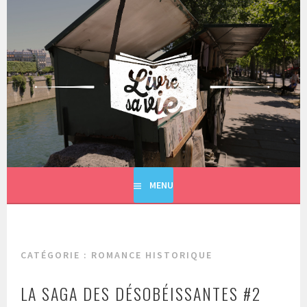
Aller
au
contenu
principal
LIVRE SA VIE
MENU
CATÉGORIE : ROMANCE HISTORIQUE
LA SAGA DES DÉSOBÉISSANTES #2